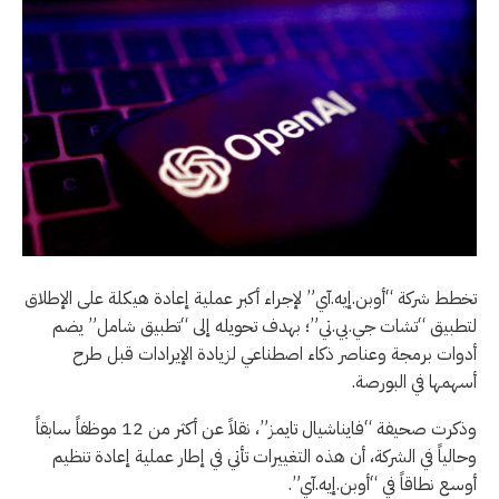
تخطط شركة “أوبن.إيه.آي” لإجراء أكبر عملية إعادة هيكلة على الإطلاق
لتطبيق “تشات ‌جي.بي.تي”؛ بهدف ‌تحويله إلى “تطبيق ‌شامل” ⁠يضم
أدوات برمجة وعناصر ⁠ذكاء اصطناعي لزيادة الإيرادات قبل طرح
أسهمها في البورصة.
وذكرت صحيفة “فايناشيال تايمز”، نقلاً عن أكثر ‌من ‌12 موظفاً ‌سابقاً
وحالياً في الشركة، ‌أن هذه التغييرات تأتي في إطار عملية إعادة ‌تنظيم
أوسع نطاقاً في “أوبن.إيه.آي”.