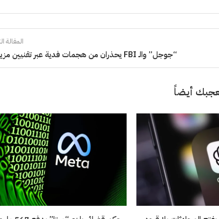
المقالة الت
“جوجل” والـ FBI يحذران من هجمات فدية عبر تقنيين مزيفين
جبك أيضاً