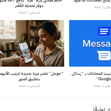
فتح المحادثات بلا قيود
حكم قضائي يلزم “ميتا” بدف
دولار لحماية القُصَّر
 7, 2026
أغسطس 7, 2026
يت المحادثات بـ “رسائل
“جوجل” تختبر ميزة جديدة لترتيب الألبوم
Google
بتطبيق الصور
 4, 2026
أغسطس 6, 2026
ك تعليقًا