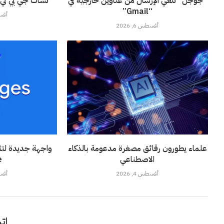
“جوجل” تلغي الإرسال من عناوين خارجية في
تشات جي بي تي ي
“Gmail”
أغسطس
أغسطس 6, 2026
علماء يطورون رقائق مصغرة مدعومة بالذكاء
واجهة جديدة لتثب
الاصطناعي
”
أغسطس 4, 2026
أغسطس
اتر