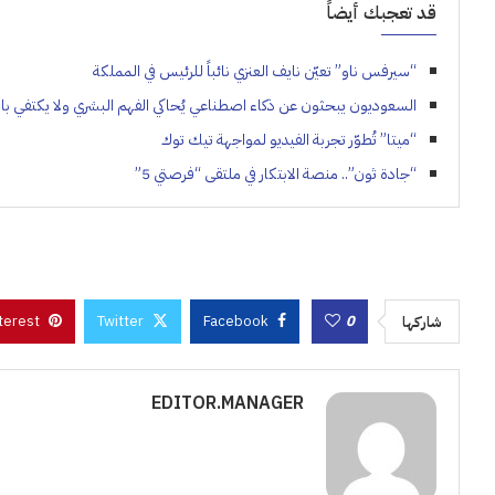
قد تعجبك أيضاً
“سيرفس ناو” تعيّن نايف العنزي نائباً للرئيس في المملكة
السعوديون يبحثون عن ذكاء اصطناعي يُحاكي الفهم البشري ولا يكتفي بالأد
“ميتا” تُطوّر تجربة الفيديو لمواجهة تيك توك
“جادة ثون”.. منصة الابتكار في ملتقى “فرصتي 5”
terest
Twitter
Facebook
0
شاركها
EDITOR.MANAGER