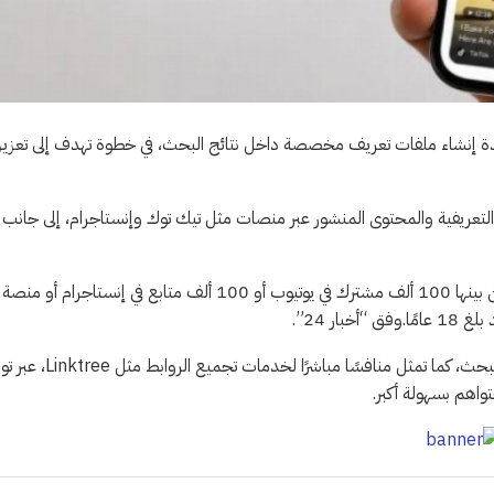
حدة إنشاء ملفات تعريف مخصصة داخل نتائج البحث، في خطوة تهدف إلى تعزيز
لتعريفية والمحتوى المنشور عبر منصات مثل تيك توك وإنستاجرام، إلى جانب
وتشترط جوجل للاستفادة من الخدمة امتلاك حد أدنى من المتابعين، من بينها 100 ألف مشترك في يوتيوب أو 100 ألف متابع في إنستاجرام أو منصة
وتعد الميزة امتدادًا لجهود جوجل في دعم صنّاع المحتوى داخل محرك البحث، كما تمثل منافسًا مباشرًا لخدم
واهم بسهولة أكبر.