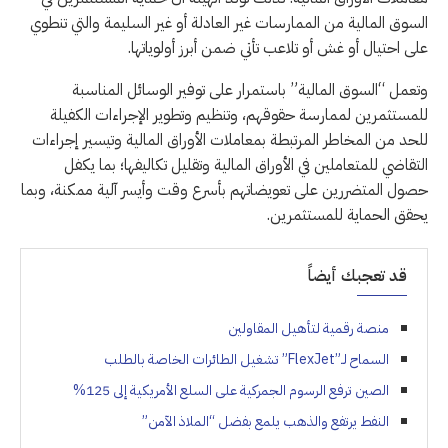
السوق المالية من الممارسات غير العادلة أو غير السليمة والتي تنطوي
على احتيال أو غش أو تلاعب تأتي ضمن أبرز أولوياتها.
وتعمل “السوق المالية” باستمرار على توفير الوسائل المناسبة
للمستثمرين لممارسة حقوقهم، وتنظيم وتطوير الإجراءات الكفيلة
للحد من المخاطر المرتبطة بمعاملات الأوراق المالية وتيسير إجراءات
التقاضي للمتعاملين في الأوراق المالية وتقليل تكاليفها؛ بما يكفل
حصول المتضررين على تعويضاتهم بأسرع وقت وأيسر آلية ممكنة، وبما
يحقق الحماية للمستثمرين.
قد تعجبك أيضاً
منصة رقمية لتأهيل المقاولين
السماح لـ”FlexJet” تشغيل الطائرات الخاصة بالطلب
الصين ترفع الرسوم الجمركية على السلع الأمريكية إلى 125%
النفط يرتفع والذهب يلمع بفضل “الملاذ الآمن”