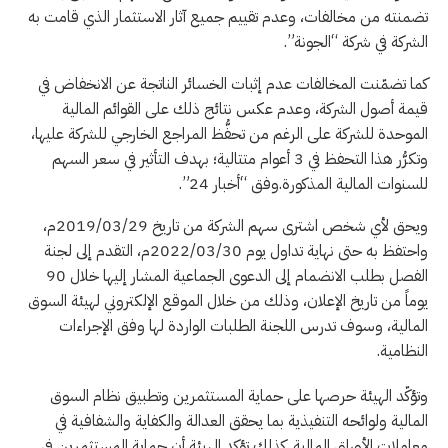
تضمنته من مخالفات، وعدم تقييم جميع آثار الاستثمار الذي قامت به
الشركة في شركة “الجونة”.
كما تضمّنت المخالفات عدم إثبات الخسائر الناتجة عن الانخفاض في
قيمة أصول الشركة، وعدم عكس نتائج ذلك على القوائم المالية
الموحدة للشركة على الرغم من تحفُّظ المراجع الخارجي للشركة عليها،
وتكرُّر هذا التحفظ في 3 أعوام متتالية؛ بهدف التأثير في سعر السهم
للسنوات المالية المذكورة.وفق “أخبار 24”.
ويحق لأي شخص اشترى سهم الشركة من تاريخ 2019/03/29م​،
واحتفظ به حتى نهاية تداول يوم 2022/03/30م، التقدم إلى لجنة
الفصل بطلب الانضمام إلى الدعوى الجماعية المشار إليها خلال 90
يوماً من تاريخ الإعلان، وذلك من خلال الموقع الإلكتروني لهيئة السوق
المالية، وسوف تدرس اللجنة الطلبات الواردة لها وفق الإجراءات
النظامية.
وتؤكّد الهيئة حرصها على حماية المستثمرين وتطبيق نظام السوق
المالية ولوائحه التنفيذية بما يحقق العدالة والكفاية والشفافية في
معاملات الأوراق المالية. كذلك تؤكد الهيئة أن حماية المستثمرين في