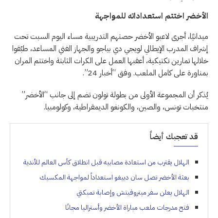
الأخضر اختتم استعداداته للمواجهة
ميدانيًا، أجرى لاعبو الأخضر حصتهم التدريبية مساء اليوم السبت تحت
إشراف المدرب الإيطالي لويجي دي بياجو والجهاز الفني المساعد، طبّقوا
خلالها تمارين تكتيكية، أعقبها العمل على الكرات الثابتة واختتم المران
بمناورة على كامل الملعب. وفق “أخبار 24”.
يُذكر أن المجموعة الأولى من بطولة تولون تضم إلى جانب “الأخضر”
منتخبات تونس، والصين، والكونغو الديمقراطية، وكولومبيا.
قد تعجبك أيضاً
الهلال يقترب من استعادة مصابيه قبل انطلاق كأس العالم للأندية
بعثة الأخضر تصل سان دييغو استعداداً لمواجهة المكسيك
الهلال يعلن سفر ميتروفيتش وإصابة تمبكتي
فتح مدرجات ملعب مباراة الأخضر وأستراليا مجانًا