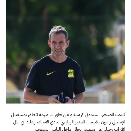
كشف الصحفي سيموني كريستاو عن تطورات مهمة تتعلق بمستقبل
الإسباني رامون بلانيس، المدير الرياضي لنادي الاتحاد، وذلك في ظل
اقتراب رحيله عن منصبه الحالي داخل النادي السعودي.