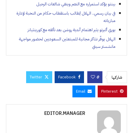
بينتو يؤكد استمراره مع النصر وينفي شائعات الرحيل
في بيان رسمي.. الهلال يُطالب باستقطاب حكام من النخبة لإدارة
مبارياته
يوري ألبرتو يثير اهتمام أندية روشن بعد تألقه مع كورينثيانز
الهلال يوفّر تذاكر مجانية للمبتعثين السعوديين لحضور مواجهة
مانشستر سيتي
Twitter
Facebook
0
شاركها
Email
Pinterest
EDITOR.MANAGER