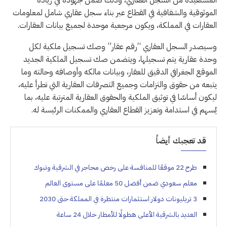
الموثوقية والشفافية في القطاع عبر بناء سجل عقاري شامل لمعلومات
العقارات في المملكة، ويكون مرجعية موحدة لجميع بيانات العقارات.
وسيصدر السجل العقاري “رقم عقار” وصك تسجيل ملكية لكل
وحدة عقارية يتم تسجيلها، ويتضمن صك تسجيل الملكية الجديد
الموقع الجغرافي الدقيق للعقار، وبيانات مالكه وأوصافه وحالته وما
يتبعه من حقوق والتزامات وجميع التصرفات العقارية التي تطرأ عليه،
ليكون أساسًا في توثيق الملكية والحقوق العقارية المترتبة عليه، بما
يُسهم في استدامة وتعزيز القطاع العقاري والممكنات الرئيسة له.
قد تعجبك أيضاً
طرح 22 موقعًا للمنافسة على رخص محاجر في الشرقية وتبوك
معلم سعودي ضمن أفضل 50 معلمًا على مستوى العالم
3 تريليونات دولار استثمارات منتظرة في المملكة حتى 2030
العديد بالشرقية الأعلى هطولًا للأمطار خلال 24 ساعة