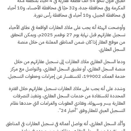
العيني الأول لنحو 54 ألف قطعة عقارية في 4 أحياء بمنطقة مكة
المكرمة وفي محافظة جدة، و32 حيًا في محافظة الأحساء، و10 أحياء
في محافظة الجبيل، و10 أحياء في محافظة رأس تنورة.
وأوضحت الهيئة أنه يجب على ملاك العقارات الواقعة في نطاق الأحياء
تسجيل عقاراتهم قبل نهاية يوم 27 نوفمبر 2025م، ويمكن التحقق
من موقع العقار إذا كان ضمن المناطق المعلنة من خلال منصة
السجل العقاري.
ودعا السجل العقاري ملاك العقارات إلى تسجيل عقاراتهم من خلال
منصة السجل العقاري، أو تطبيق السجل العقاري، والتواصل مع مركز
خدمة العملاء 199002، للاستفسار عن إجراءات وخطوات التسجيل.
وشدد على أنه يجب على ملاك العقارات تسجيل عقاراتهم خلال الفترة
المحددة للاستفادة من خدمات السجل العقاري، وتنفيذ التصرفات
العقارية بيسر وسهولة، وتفادي العقوبات والغرامات التي حددها نظام
التسجيل العيني للعقار.وفق “أخبار 24”.
وأكّد السجل العقاري، أنه يواصل أعماله في تسجيل العقارات في المناطق
المستفيدة من السجل العقاري، وذلك ضمن جهوده في زيادة