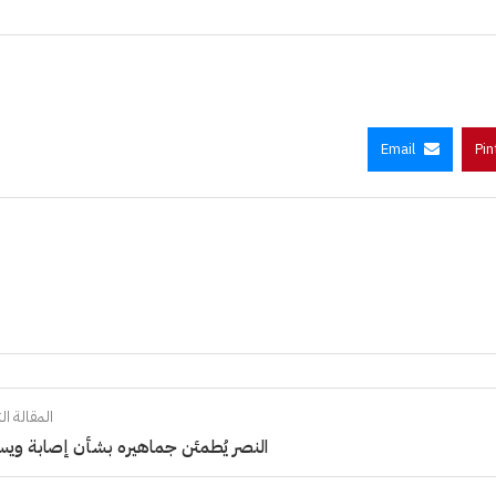
Email
Pin
المقالة الت
النصر يُطمئن جماهيره بشأن إصابة وي