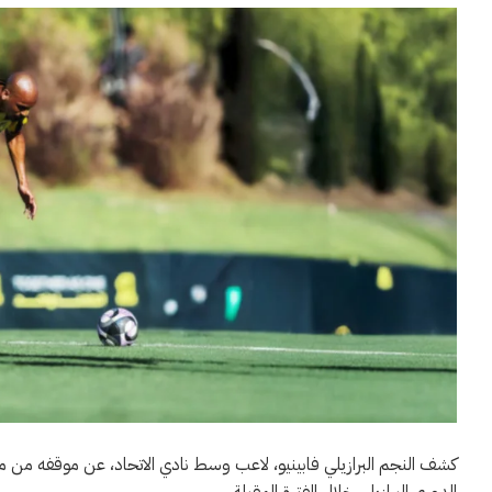
كشف النجم البرازيلي فابينيو، لاعب وسط نادي الاتحاد، عن موقفه من موا