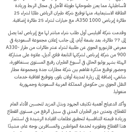
لأساطيلها، مما يعزز طموحاتها طويلة الأجل في مجال الربط وزيادة
الطاقة الاستيعابية، منها توقيع شركة طيران الرياض طلبًا لشراء 25
طائرة إيرباص A350 1000، مع خيارات لشراء 25 طائرة إضافية.
وقدمت شركة أفيليس أول طلب شراء مباشر لها مع إيرباص لما يصل
إلى 77 طائرة، بعد بضعة أيام، إلى جانب إعلان مجموعة السعودية في
معرض فارنبورو الجوي عن طلبية لشراء عشر طائرات من طراز A330-
900 من شركة إيرباص لشركتها التابعة فلاي أديل، علاوة على مشاركة
الهيئة بشهر يوليو الحالي في أسبوع الطيران رفيع المستوى بسنغافورة،
وحضور توقيع مذكرة تفاهم بين شركة مطارات جدة ومجموعة مطار
شانغي، إضافة إلى زيارة لمدينة أولان باتور، وتوقيع اتفاقية خدمات
النقل الجوي بين حكومتي المملكة العربية السعودية وجمهورية
منغوليا.
وأكد الدعيلج أهمية تكثيف الجهود وبذل المزيد لتحسين الأداء العام
للقطاع، وتمتين دور الطيران المدني في سبيل الرفع من مستوى القطاع
وزيادة قيمته التنافسية لتحقيق تطلعات القيادة الرشيدة في استثمار
هذا القطاع وتطويره لخدمة المواطنين والمسافرين بوجه عام، مشيدًا