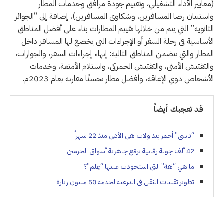
(معايير الأداء التشغيلي، وتقييم جودة مرافق وخدمات المطار
واستبيان رضا المسافرين، وشكاوى المسافرين)، إضافة إلى “الجوائز
الثانوية” التي يتم من خلالها تقييم المطارات بناء على أفضل المناطق
الأساسية في رحلة السفر أو الإجراءات التي يخضع لها المسافر داخل
المطار والتي تتضمن المناطق التالية: إنهاء إجراءات السفر، والجوازات،
والتفتيش الأمني، والتفتيش الجمركي، واستلام الأمتعة، وخدمات
الأشخاص ذوي الإعاقة، وأفضل مطار تحسنًا مقارنة بعام 2023م.
قد تعجبك أيضاً
“تاسي” أحمر بتداولات هي الأدنى منذ 22 شهراً
42 ألف جولة رقابية ترفع جاهزية أسواق الحرمين
ما هي “ثقة” التي استحوذت عليها “عِلم”؟
تطوير تقنيات النقل في الدرعية لخدمة 50 مليون زيارة