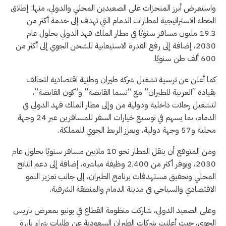
واستعرض أبرز المنجزات على الصعيدين المحلي والدولي، منها: إطلاق
الخطة الاستراتيجية لمطارات الدمام التي تهدف إلى خدمة أكثر من
19.3 مليون مسافر سنويًا في مطار الملك فهد الدولي بحلول عام
2030، إضافة إلى رفع القدرة الاستيعابية للشحن الجوي إلى أكثر من
600 ألف طن سنويًا.
كما أعلن عن ترسية تشغيل شركة طيران وطنية اقتصادية لتحالف
بقيادة “العربية للطيران” مع “نسما القابضة” و”كون القابضة”،
لتشغيل رحلات داخلية ودولية من وإلى مطار الملك فهد الدولي في
الدمام، بما يسهم في توسيع خيارات السفر للمسافرين عبر 24 وجهة
محلية و57 وجهة دولية، ويعزز الربط الجوي للمملكة.
ومن المتوقع أن ينقل المطار نحو 10 ملايين مسافر سنويًا بحلول عام
2030، ويوفر أكثر من 2,400 وظيفة مباشرة، إضافة إلى دعم الناتج
المحلي وتحقيق مستهدفات برنامج الطيران، إلى جانب تعزيز النمو
الاقتصادي والسياحي في مدينة الدمام والمنطقة الشرقية.
وعلى الصعيد الدولي، شاركت منظومة القطاع في يونيو بمعرض باريس
الجوي، حيث أعلنت شركات الطيران السعودية عن طلبات شراء بارزة