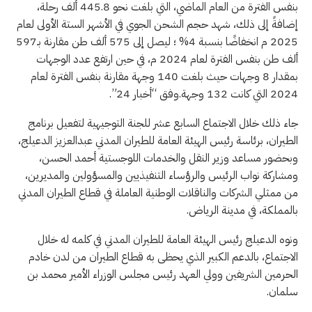
بنفس الفترة من العام الماضي، التي بلغت نحو 445.8 ألف رحلة،
إضافةً إلى ذلك، شهد حجم الشحن الجوي في الأشهر الستة الأولى لعام
2025 م انخفاضًا بنسبة 4% ؛ ليصل إلى 575 ألف طن مقارنة بـ597
ألف طن بنفس الفترة لعام 2024 م، في حين ارتفع عدد الوجهات
بمقدار 8 وجهات حيث بلغت 140 وجهة مقارنة بنفس الفترة لعام
2024 التي كانت 132 وجهة.وفق “أخبار 24”.
جاء ذلك خلال الاجتماع السابع عشر للجنة التوجيهية لتفعيل برنامج
الطيران، برئاسة رئيس الهيئة العامة للطيران المدني عبدالعزيز الدعيلج،
وبحضور مساعد وزير النقل والخدمات اللوجستية أحمد الحسن،
ومشاركة نواب الرئيس والرؤساء التنفيذيين والمسؤولين والمديرين،
من ممثلي الشركات والناقلات الوطنية العاملة في قطاع الطيران المدني
بالمملكة، في مدينة الرياض.
ونوه الدعيلج رئيس الهيئة العامة للطيران المدني في كلمه له خلال
الاجتماع، بالدعم الكبير الذي يحظى به قطاع الطيران من لدن خادم
الحرمين الشريفين وولي العهد رئيس مجلس الوزراء الأمير محمد بن
سلمان.