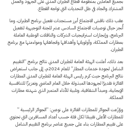
بجميع العاملين بمنظومة قطاع الطيران المدني على الجهود والعمل
المشترك والجاد في ظل التحديات التي تواجه القطاع.‏
‎عقب ذلك ناقش الاجتماع أبرز مستجدات تفعيل برنامج الطيران، وما
أُنجز حيال توصيات الاجتماع السادس عشر للجنة التوجيهية لتفعيل
البرنامج، وإنجازات استراتيجيات الشركات والناقلات الوطنية العاملة
بمطارات المملكة، وأولوياتها وأهدافها واتجاهاتها ومواءمتها مع برنامج
الطيران.
بعد ذلك، أعلنت الهيئة العامة للطيران المدني نتائج برنامج “التقييم
الشامل لجودة خدمات المطار” للعام 2024م، إلى جانب استعراض
نتائج البرنامج حيث كرم رئيس الهيئة العامة للطيران المدني المطارات
الفائزة تقديرًا لجهودها المبذولة خلال العام الماضي وتعزيزًا للتنافسية
الإيجابية، ومبدأ الشفافية، وتلبية للأداء المتميز الذي شهدته مطارات
المملكة.
ووُزّعت الجوائز للمطارات الفائزة على نوعين: “الجوائز الرئيسية ”
للمطارات الأعلى تقييمًا لكل فئة حسب أعداد المسافرين التي تحتوي
على تقييم المطارات بناء على جميع عناصر برنامج التقييم الشامل