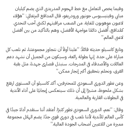
وفيما يخص التعامل مع خط الهجوم المدريدي الذي يضم كيليان
مبابي وفينيسيوس جونيور ورودريغو، قال المدافع البرتغالي: “هؤلاء
لاعبون موهوبون للغاية. من الصعب مراقبتهم لكنني أحب التحدي.
كمُدافع، أُفضل دائمًا مواجهة الأفضل، وهم بالتأكيد من بين أفضل
لاعبي العالم.”
وتابع كانسيلو حديثه قائلاً: “علينا أولاً أن نتجاوز مجموعتنا، ثم نلعب كل
مباراة على حدة. إنها بطولة رائعة، وسيكون من الجميل أن نشهد دعم
العائلات والأصدقاء في المدرجات. سنبذل قصارى جهدنا، مثل بقية
الفرق، ونحلم بتحقيق أكبر إنجاز ممكن.”
وعن تطور الدوري السعودي للمحترفين، أكد كانسيلو أن المستوى ارتفع
بشكل ملحوظ، مشيرًا إلى أن ذلك سينعكس إيجابيًا على أداء الأندية
في البطولات القارية والعالمية.
وقال: “نعم، الدوري السعودي تطور كثيرًا. أعتقد أننا سنقدم أداءً جيدًا في
كأس العالم للأندية لأننا نلعب في دوري قوي جدًا. يضم الهلال مجموعة
مميزة من اللاعبين أصحاب الجودة العالية.”