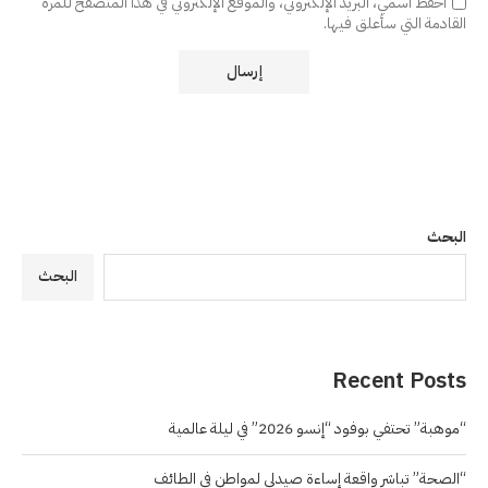
احفظ اسمي، البريد الإلكتروني، والموقع الإلكتروني في هذا المتصفح للمرة
القادمة التي سأعلق فيها.
البحث
البحث
Recent Posts
“موهبة” تحتفي بوفود “إنسو 2026” في ليلة عالمية
“الصحة” تباشر واقعة إساءة صيدلي لمواطن في الطائف