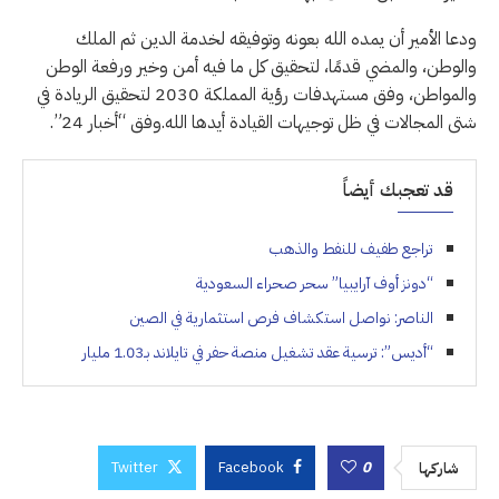
ودعا الأمير أن يمده الله بعونه وتوفيقه لخدمة الدين ثم الملك
والوطن، والمضي قدمًا، لتحقيق كل ما فيه أمن وخير ورفعة الوطن
والمواطن، وفق مستهدفات رؤية المملكة 2030 لتحقيق الريادة في
شتى المجالات في ظل توجيهات القيادة أيدها الله.وفق “أخبار 24”.
قد تعجبك أيضاً
تراجع طفيف للنفط والذهب
“دونز أوف آرايبيا” سحر صحراء السعودية
الناصر: نواصل استكشاف فرص استثمارية في الصين
“أديس”: ترسية عقد تشغيل منصة حفر في تايلاند بـ1.03 مليار
Twitter
Facebook
0
شاركها