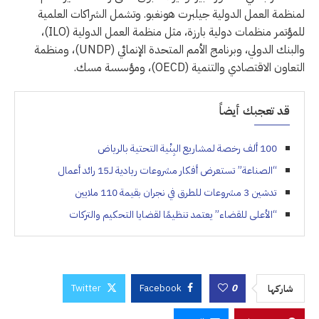
لمنظمة العمل الدولية جيلبرت هونغبو. وتشمل الشراكات العلمية
للمؤتمر منظمات دولية بارزة، مثل منظمة العمل الدولية (ILO)،
والبنك الدولي، وبرنامج الأمم المتحدة الإنمائي (UNDP)، ومنظمة
التعاون الاقتصادي والتنمية (OECD)، ومؤسسة مسك.
قد تعجبك أيضاً
100 ألف رخصة لمشاريع البِنْية التحتية بالرياض
“الصناعة” تستعرض أفكار مشروعات ريادية لـ15 رائد أعمال
تدشين 3 مشروعات للطرق في نجران بقيمة 110 ملايين
“الأعلى للقضاء” يعتمد تنظيمًا لقضايا التحكيم والتركات
Twitter
Facebook
0
شاركها