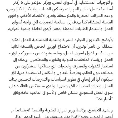
والتوجهات المستقبلية في أسواق العمل. ويركز المؤتمر على 6 ركائز
أساسية تشمل: تطوير المهارات، وتمكين الشباب، والابتكار التكنولوجي،
ودعم الشركات الصغيرة والمتوسطة، وتعزيز الاقتصاد الأخضر، والقوى
العاملة المتنقلة، كما يهدف إلى معالجة التحديات التي تواجه أسواق
العمل واستثمار التقنيات الحديثة لدعم الأيدي العاملة وتنمية قدراتهم.
وأوضح نائب وزير الموارد البشرية والتنمية الاجتماعية للعمل الدكتور
عبدالله بن ناصر أبوثنين، أن الاجتماع الوزاري الخاص بالنسخة الثانية
من المؤتمر الدولي لسوق العمل، وما سيشهده من حضور كبير لوزراء
العمل ورؤساء المنظمات الدولية والخبراء والمختصين، يهدف إلى
استثمار القدرات والمعارف والخبرات التي يمتلكها المشاركون من
مختلف دول العالم، وفرصةً للتعاون والتكامل للاستفادة منها، التي
سيكون لها أثر إيجابي في تطوير السياسات والتشريعات لتحسين بيئات
العمل، وتجاوز التحديات التي تواجهها، والذي سينعكس بالفائدة على
سوق العمل السعودي بشكل خاص والأسواق العالمية عامة.وفق
“أخبار 24”.
ويشهد الاجتماع، برئاسة وزير الموارد البشرية والتنمية الاجتماعية م.
أحمد الراجحي، حضورًا كبيرًا وغير مسبوق، على رأسه المدير العامّ