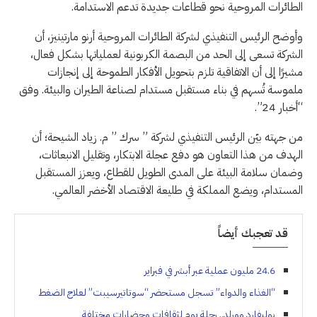
الطائرات المروحية نحو قطاعات جديدة تدعم الاستدامة.
وأوضح الرئيس التنفيذي لشركة الطائرات المروحية أرنو مارتينيز، أن
الشركة تسعى إلى الحد من البصمة الكربونية لعملياتها بشكل فعال،
مشيرًا إلى أن الاتفاقية تلزم بتحويل الأفكار الطموحة إلى إنجازات
ملموسة تُسهم في بناء مستقبل مستدام لصناعة الطيران والبيئة. وفق
“أخبار 24”.
من جهته بيّن الرئيس التنفيذي لشركة ” سرك ” م. زياد الشيحة؛ أن
الهدف من هذا التعاون هو دفع عجلة الابتكار، وتقليل الانبعاثات،
وضمان سلامة البيئة على المدى الطويل للقطاع، ويعزز المستقبل
المستدام، ويضع المملكة في طليعة الاقتصاد الأخضر العالمي.
قد تعجبك أيضاً
24.6 مليون عملية عبر أبشر في فبراير
“الغذاء والدواء” تسجل مستحضر “سوﺗﺎتيرسيبت” لعلاج الضغط
بوليفارد وورلد.. رحلة يوم لثقافات وحضارات مختلفة