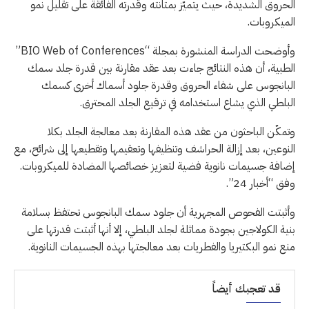
الحروق الشديدة، حيث يتميّز بمتانته وقدرته الفائقة على تقليل نمو
الميكروبات.
وأوضحت الدراسة المنشورة بمجلة “BIO Web of Conferences”
الطبية، أن هذه النتائج جاءت بعد عقد مقارنة بين قدرة جلد سمك
البانجوس على شفاء الحروق وقدرة جلود أسماك أخرى كسمك
البلطي الذي يشاع استخدامه في ترقيع الجلد المحترق.
وتمكّن الباحثون من عقد هذه المقارنة بعد معالجة الجلد بكلا
النوعين، بعد إزالة الحراشف وتنظيفها وتعقيمها وتقطيعها إلى شرائح، مع
إضافة جسيمات نانوية فضية لتعزيز خصائصها المضادة للميكروبات.
وفق “أخبار 24”.
وأثبتت الفحوص المجهرية أن جلود سمك البانجوس تحتفظ بسلامة
بنية الكولاجين بجودة مماثلة لجلد البلطي، إلا أنها أثبتت قدرتها على
منع نمو البكتيريا والفطريات بعد معالجتها بهذه الجسيمات النانوية.
قد تعجبك أيضاً