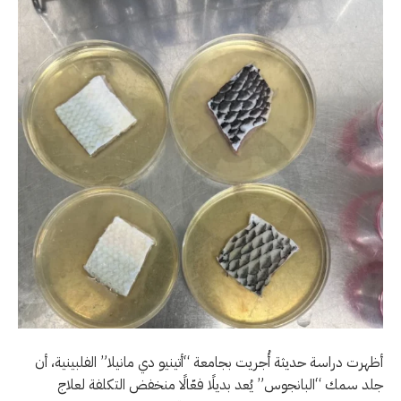
أظهرت دراسة حديثة أُجريت بجامعة “أتينيو دي مانيلا” الفلبينية، أن
جلد سمك “البانجوس” يُعد بديلًا فعّالًا منخفض التكلفة لعلاج