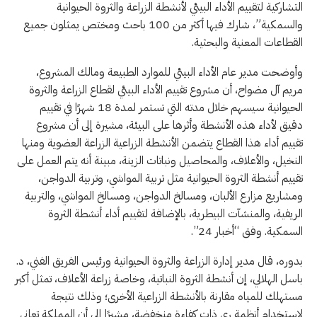
التشاركية لتقييم الأداء البيئي لأنشطة الزراعة والثروة الحيوانية
والسمكية”، شارك فيها أكثر من 100 باحث ومختص يمثلون جميع
القطاعات المعنية والبحثية.
وأوضحت مدير عام الأداء البيئي للموارد الطبيعة ومالك المشروع،
مريم آل مضواح، أن مشروع تقييم الأداء البيئي لقطاع الزراعة والثروة
الحيوانية سيسهم خلال مدته التي تستمر لمدة 18 شهرًا في تقييم
دقيق لأداء هذه الأنشطة وأثرها على البيئة، مشيرة إلى أن مشروع
تقييم أداء هذا القطاع يتضمن الأنشطة الزراعية الزراعة العضوية ومنها
النخيل، والأعلاف، والمحاصيل ونباتات الزينة، مبينة أنه يتم العمل على
تقييم أنشطة الثروة الحيوانية مثل تربية المواشي، وتربية الدواجن،
ومشاريع مزارع الألبان، ومسالخ الدواجن، ومسالخ المواشي، والتربية
الريفية، والمنشآت البيطرية، بالإضافة لتقييم أداء أنشطة الثروة
السمكية. وفق “أخبار 24”.
بدوره، قال مدير إدارة الزراعة والثروة الحيوانية ورئيس الفريق الفني، د.
باسل الهلالي، إن أنشطة الثروة النباتية، وخاصة زراعة الأعلاف، تمثل أكبر
مستهلك للمياه مقارنة بالأنشطة الزراعية الأخرى؛ وذلك نتيجة
لاستخدام أنظمة ري ذات كفاءة منخفضة، مشيرًا إلى أن المملكة تعاني