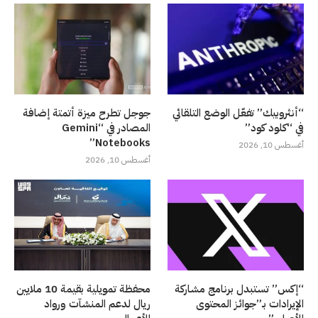
“أنثروبيك” تفعّل الوضع التلقائي
جوجل تطرح ميزة أتمتة إضافة
في “كلود كود”
المصادر في “Gemini
Notebooks”
أغسطس 10, 2026
أغسطس 10, 2026
“إكس” تستبدل برنامج مشاركة
محفظة تمويلية بقيمة 10 ملايين
الإيرادات بـ”جوائز المحتوى
ريال لدعم المنشآت ورواد