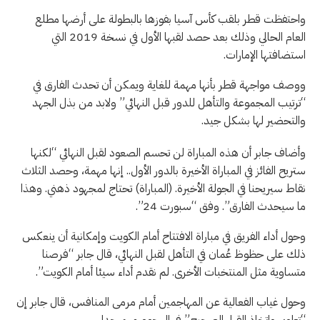
واحتفظت قطر بلقب كأس آسيا بفوزها بالبطولة على أرضها مطلع
العام الحالي وذلك بعد حصد لقبها الأول في نسخة 2019 التي
استضافتها الإمارات.
ووصف مواجهة قطر بأنها مهمة للغاية ويمكن أن تحدث الفارق في
“ترتيب المجموعة والتأهل للدور قبل النهائي” ولابد من بذل الجهد
والتحضير لها بشكل جيد.
وأضاف جابر أن هذه المباراة لن تحسم الصعود لقبل النهائي “لكنها
ستريح الفائز في المباراة الأخيرة بالدور الأول.. إنها مهمة، وحصد الثلاث
نقاط سيريحنا في الجولة الأخيرة. (المباراة) تحتاج لمجهود ذهني. وهذا
ما سيحدث الفارق”. وفق “سبورت 24”.
وحول أداء الفريق في مباراة الافتتاح أمام الكويت وإمكانية أن ينعكس
ذلك على حظوظ عُمان في التأهل لقبل النهائي، قال جابر “فرصنا
متساوية مثل المنتخبات الأخرى. لم نقدم أداء سيئا أمام الكويت”.
وحول غياب الفعالية عن المهاجمين أمام مرمى المنافس، قال جابر إن
“تطوير واتخاذ القرار الصحيح” في الهجوم مهم جدا.