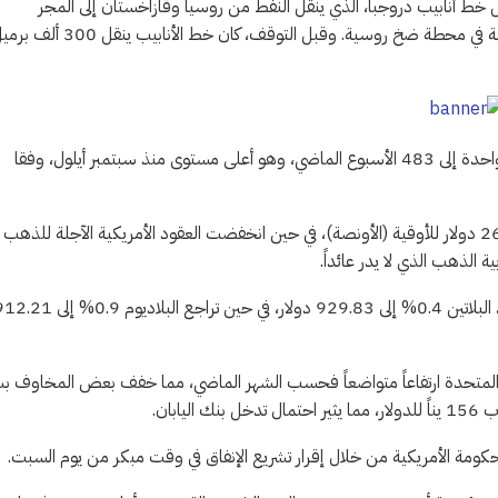
 خط أنابيب دروجبا، الذي ينقل النفط من روسيا وقازاخستان إلى المجر
وسلوفاكيا والتشيك وألمانيا، بعد توقفه يوم الخميس بسبب مشاكل فنية في محطة ضخ روسية. وقبل التوقف، كان خط الأنابيب ين
وفي الولايات المتحدة، ارتفع عدد منصات التنقيب العاملة بمقدار منصة واحدة إلى 483 الأسبوع الماضي، وهو أعلى مستوى منذ سبتمبر أيلول، وفقا
من جهة أخرى استقرت أسعار الذهب في المعاملات الفورية عند 2621.19 دولار للأوقية (الأونصة)، في حين انخفضت العقود الأمريكية الآجلة للذهب
وزادت الفضة في المعاملات الفورية 0.3% إلى 29.59 دولار للأوقية. وزاد البلاتين 0.4% إلى 929.83 دولار، في حين تراجع البلاديوم 
ايات المتحدة ارتفاعاً متواضعاً فحسب الشهر الماضي، مما خفف بعض المخاوف ب
بان.
ومة الأمريكية من خلال إقرار تشريع الإنفاق في وقت مبكر من يوم السبت.