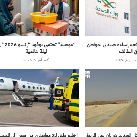
قعة إساءة صيدلي لمواطن
“موهبة” تحتفي بوفود 
ي الطائف
ليلة عالمية
 6, 2026
أغسطس 6, 2026
 الجديد شريان يعزز الربط
إخلاء طبي لـ3 مواطنين من مصر إلى المملكة