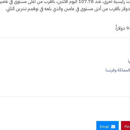
واستقر مؤشر الدولار، الذي يقيس أداء العملة الأمريكية مقابل ست عملات رئيسية أخرى، عند 107.78 اليوم الاثنين، بالقرب من أعلى مستوى في عا
د 108.54 والذي لامسه يوم الجمعة. كما استقر اليورو عند 1.0434 دولار بالقرب من أدنى مستوى في عامين والذي بلغه في نوفمبر تشرين الثاني.
ا
 المملكة وفرنسا
Email
Pin