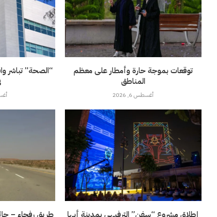
توقعات بموجة حارة وأمطار على معظم
“الصحة” تباشر وا
المناطق
ف
أغسطس 6, 2026
أغسطس
إطلاق مشروع “سفن” الترفيهي بمدينة أبها
طريق رفحاء – حائل