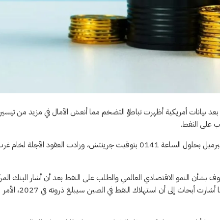
بعد بيانات أمريكية أظهرت تباطؤ التضخم مما أنعش الآمال في مزيد من تيسير
ب على النفط.
وارتفعت العقود الآجلة لخام برنت 26 سنتاً أو 0.4% إلى 73.20 دولار للبرميل بحلول الساعة 0141 بتوقيت جرينتش، وزادت العقود الآجلة لخام 
الأسبوع الماضي بسبب مخاوف بشأن النمو الاقتصادي العالمي والطلب على النفط بعد أن أشار البنك الم
الأمريكي إلى توخي الحذر بشأن المزيد من التيسير في السياسة النقدية. كما أشارت أبحاث إلى أن استهلاك النفط في الصين سيبلغ ذروته في 2027، الأمر