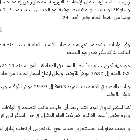
وتراجعت المخاوف بشأن الإمدادات الأوروبية بعد تقارير عن إعادة تشغيل
يوميا من النفط الخام.وفق “أخبار 24”.
لبيانات شركة بيكر هيوز يوم الجمعة.
0.3 بالمئة إلى 2637 دولاراً للأوقية. ويقلل ارتفاع أسعار الفائدة من جاذبية الذهب الذي لا يدر عائداً.
دولار للأوقية.
كما استقر الدولار اليوم الاثنين بعد أن أظهرت بيانات التضخم في الول
وتيرة خفض أسعار الفائدة الأمريكية العام المقبل، في حين استقر الين قرب 156 يناً للدولار، مما يثير احتمال تدخل بنك اليا
وارتفعت معنويات المستثمرين بعدما نجح الكونجرس في تجنب إغلاق الحك