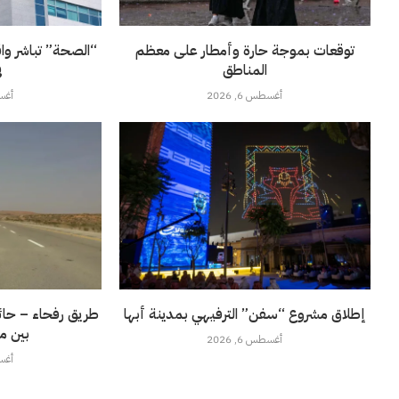
توقعات بموجة حارة وأمطار على معظم
“الصحة” تباشر وا
المناطق
ف
أغسطس 6, 2026
أغسطس
إطلاق مشروع “سفن” الترفيهي بمدينة أبها
طريق رفحاء – حائل
بين م
أغسطس 6, 2026
أغسطس