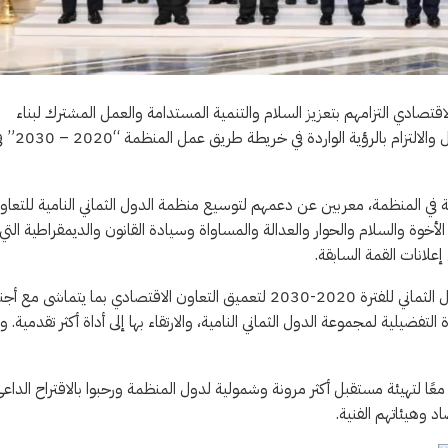
اقتصادي التزامهم بتعزيز السلام والتنمية المستدامة والعمل المشترك لبناء
مستقبل أكثر استدامة وشمولية يرتكز على قيم التعاون والاحترام المتبادل والالتزام بالرؤية
 في المنظمة، معربين عن دعمهم لتوسيع منظمة الدول الثماني النامية للتعاو
لأخوة والسلام والحوار والعدالة والمساواة وسيادة القانون والديمقراطية التي 
إعلانات القمة السابقة.
وبين المشاركون مساعيهم لتنفيذ خارطة الطريق العشرية لمجموعة الدول الثماني للفترة 2020-2030 لتعميق التعاون الاقتصادي بما يتماشى 
 التفضيلية لمجموعة الدول الثماني النامية، والارتقاء بها إلى أداة أكثر تقدمية. 
ل معًا لتهيئة مستقبل أكثر مرونة وشمولية لدول المنظمة ورحبوا بالاقتراح الداع
د وهيئاتهم الفنية.