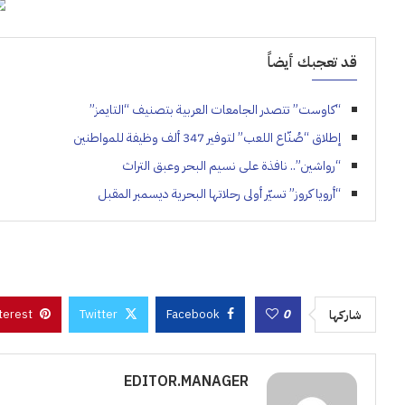
قد تعجبك أيضاً
“كاوست” تتصدر الجامعات العربية بتصنيف “التايمز”
إطلاق “صُنّاع اللعب” لتوفير 347 ألف وظيفة للمواطنين
“رواشين”.. نافذة على نسيم البحر وعبق التراث
“أرويا كروز” تسيّر أولى رحلاتها البحرية ديسمبر المقبل
terest
Twitter
Facebook
0
شاركها
EDITOR.MANAGER