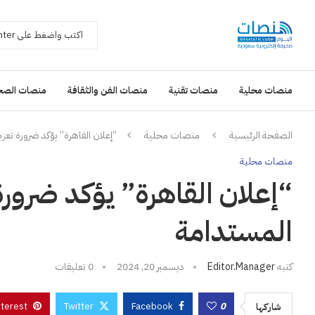
منصات محلية
منصات تقنية
منصات الفن والثقافة
منصات الصح
الصفحة الرئيسية
منصات محلية
“إعلان القاهرة” يؤكد ضرورة تعزي
منصات محلية
“إعلان القاهرة” يؤكد ضرورة 
المستدامة
كتبه
Editor.manager
ديسمبر 20, 2024
0 تعليقات
nterest
Twitter
Facebook
0
شاركها