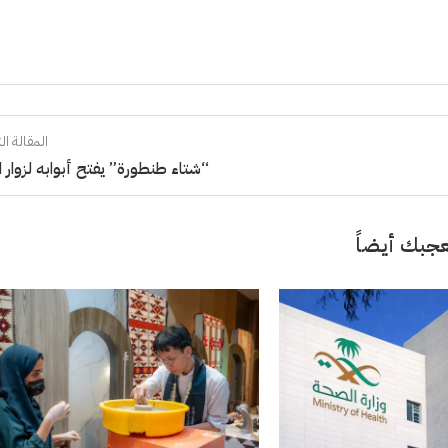
المقالة الت
“شتاء طنطورة” يفتح أبوابه لزوار الع
جبك أيضاً