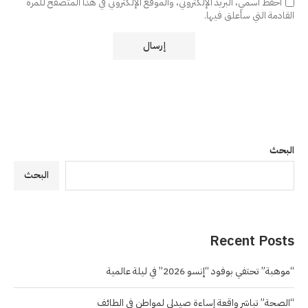
احفظ اسمي، البريد الإلكتروني، والموقع الإلكتروني في هذا المتصفح للمرة
القادمة التي سأعلق فيها.
البحث
البحث
Recent Posts
“موهبة” تحتفي بوفود “إنسو 2026” في ليلة عالمية
“الصحة” تباشر واقعة إساءة صيدلي لمواطن في الطائف