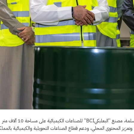
افتتح نائب وزير الصناعة والثروة المعدنية لشؤون الصناعة م. خليل بن سلمة، مصنع “البعلبكيBCI” للصناعات الكيميائية على مساحة 10 آلاف متر
، وتعزيز المحتوى المحلي، ودعم قطاع الصناعات التحويلية والكيميائية بالمملك