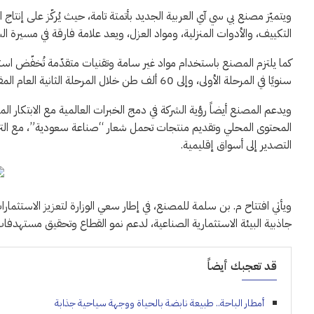
ويتميّز مصنع بي سي آي العربية الجديد بأتمتة تامة، حيث يُركّز على إنتاج
التكييف، والأدوات المنزلية، ومواد العزل، ويعد علامة فارقة في مسيرة الشرك
سنويًا في المرحلة الأولى، وإلى 60 ألف طن خلال المرحلة الثانية العام المقبل. وفق “أخبار 24”.
ويدعم المصنع أيضاً رؤية الشركة في دمج الخبرات العالمية مع الابتكار
المحتوى المحلي وتقديم منتجات تحمل شعار “صناعة سعودية”، مع التركي
التصدير إلى أسواق إقليمية.
ويأتي افتتاح م. بن سلمة للمصنع، في إطار سعي الوزارة لتعزيز الاستثما
جاذبية البيئة الاستثمارية الصناعية، لدعم نمو القطاع وتحقيق مستهدفات رؤية 2030، بتحويل المملكة لقوة صناعية رائد
قد تعجبك أيضاً
أمطار الباحة.. طبيعة نابضة بالحياة ووجهة سياحية جذابة