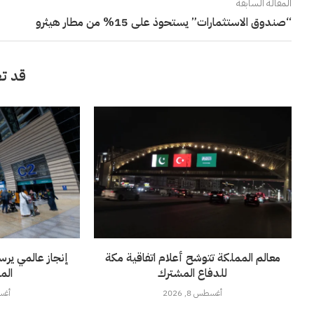
المقالة السابقة
“صندوق الاستثمارات” يستحوذ على 15% من مطار هيثرو
قد تع
معالم المملكة تتوشح أعلام اتفاقية مكة
إنجاز عالمي يرس
للدفاع المشترك
الم
أغسطس 8, 2026
أغسطس