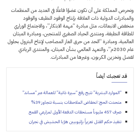
وتحرص المملكة على أن تكون عضوًا فاعلًا في العديد من المنظمات
والمبادرات الدولية ذات العلاقة بإنتاج الوقود النظيف والوقود
منخفض الانبعاثات، مثل مبادرة “مهمة الابتكار”، والاجتماع الوزاري
للطاقة النظيفة، ومنتدى الحياد الصفري للمنتجين، ومبادرة الميثان
العالمية، ومبادرة “الحد من حرق الغاز المصاحب لإنتاج البترول بحلول
عام 2030م”، والتعهد العالمي بشأن الميثان، والمنتدى الريادي
لفصل وتخزين الكربون، وغيرها من المبادرات.
قد تعجبك أيضاً
“الموارد البشرية” تتيح رفع “سيرة ذاتية” للعمالة عبر “مساند”
متحدث الحج: انخفاض الملاحظات بنسبة تتجاوز 39%
صرف 457 مليوناً مستحقات الدفعة الأولى لمزارعي القمح
تنفيذ حكم القتل تعزيراً بإثيوبيين هرّبا الحشيش في نجران