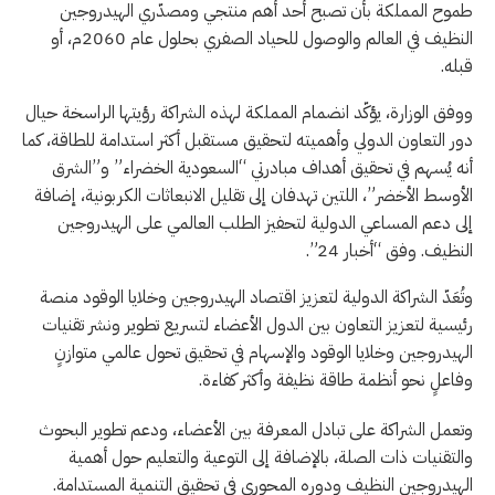
طموح المملكة بأن تصبح أحد أهم منتجي ومصدّري الهيدروجين
النظيف في العالم والوصول للحياد الصفري بحلول عام 2060م، أو
قبله.
ووفق الوزارة، يؤكّد انضمام المملكة لهذه الشراكة رؤيتها الراسخة حيال
دور التعاون الدولي وأهميته لتحقيق مستقبل أكثر استدامة للطاقة، كما
أنه يُسهم في تحقيق أهداف مبادرتي “السعودية الخضراء” و”الشرق
الأوسط الأخضر”، اللتين تهدفان إلى تقليل الانبعاثات الكربونية، إضافة
إلى دعم المساعي الدولية لتحفيز الطلب العالمي على الهيدروجين
النظيف. وفق “أخبار 24”.
وتُعَدّ الشراكة الدولية لتعزيز اقتصاد الهيدروجين وخلايا الوقود منصة
رئيسية لتعزيز التعاون بين الدول الأعضاء لتسريع تطوير ونشر تقنيات
الهيدروجين وخلايا الوقود والإسهام في تحقيق تحول عالمي متوازنٍ
وفاعلٍ نحو أنظمة طاقة نظيفة وأكثر كفاءة.
وتعمل الشراكة على تبادل المعرفة بين الأعضاء، ودعم تطوير البحوث
والتقنيات ذات الصلة، بالإضافة إلى التوعية والتعليم حول أهمية
الهيدروجين النظيف ودوره المحوري في تحقيق التنمية المستدامة.