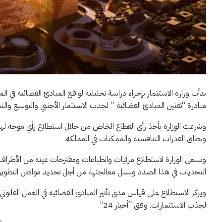
مبادرة “تقنين المبادئ القضائية ” لجذب الاستثمار الأجنبي والتوسع والت
وشرعت الوزارة بأخذ رأي القطاع الخاص من خلال استطلاع رأي موجه لهم ي
ونطاق القدرات التنافسية والممكنات في المملكة.
وتسعى الوزارة لاستطلاع مرئيات وانطباعات ومقترحات عينة من الأطراف بش
التحديات في هذا الصدد وسبل معالجتها، من أجل تحديد مواطن التطوير و
ويركز الاستطلاع على قياس مدى تأثير المبادئ القضائية في العمل القانوني
لجذب الاستثمارات. وفق “أخبار 24”.