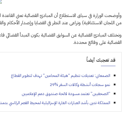
وأوضحت الوزارة في سياق الاستطلاع أن المبادئ القضائية تعني القاعدة الق
من اللجان الاستئنافية) وتراعى عند النظر في القضايا وإصدار الأحكام والق
وتختلف المبادئ القضائية عن السوابق القضائية بكون المبدأ القضائي قا
القضائية على وقائع محددة.
قد تعجبك أيضاً
الصمعاني: تعديلات تنظيم “هيئة المحامين” تهدف لتطوير القطاع
ﻧﻤﻮ سجلات أنشطة وكالات السفر %29
“الصحفيين” تعتمد مسودة لائحة صندوق دعم الإعلاميين
المملكة تدين بأشد العبارات الغارة الإسرائيلية لمحيط القصر الرئاسي بدم