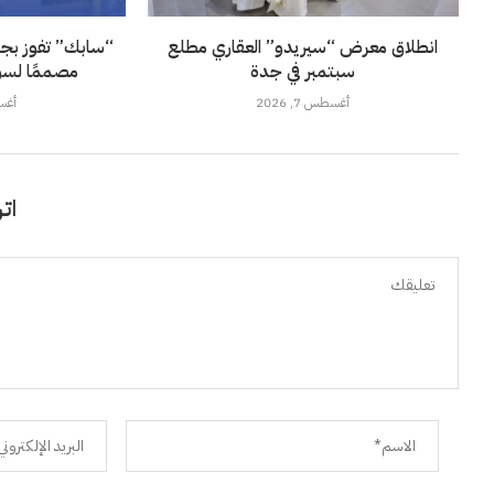
انطلاق معرض “سيريدو” العقاري مطلع
“سابك” تفوز بجائز
سبتمبر في جدة
مصممًا لسو
أغسطس 7, 2026
أغسطس
اتر