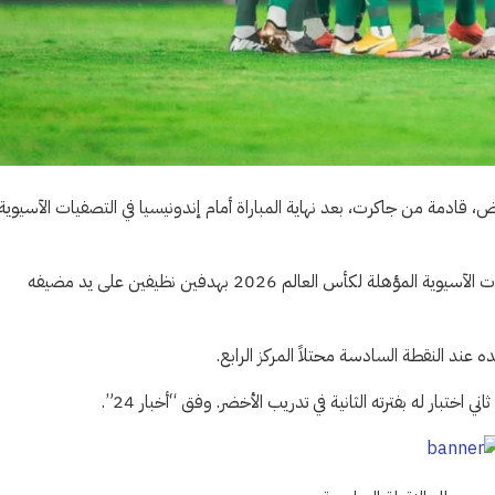
، قادمة من جاكرت، بعد نهاية المباراة أمام إندونيسيا في التصفيات الآسيوية
وخسر المنتخب الوطني السعودي مباراته في الجولة السادسة من التصفيات الآسيوية المؤهلة لكأس العالم 2026 بهدفين نظيفين على يد مضيفه
ند النقطة السادسة محتلاً المركز الرابع.
اختبار له بفترته الثانية في تدريب الأخضر. وفق “أخبار 24”.