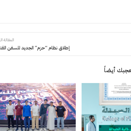
المقالة الت
إطلاق نظام “حزم” الجديد للسفن القتا
جبك أيضاً