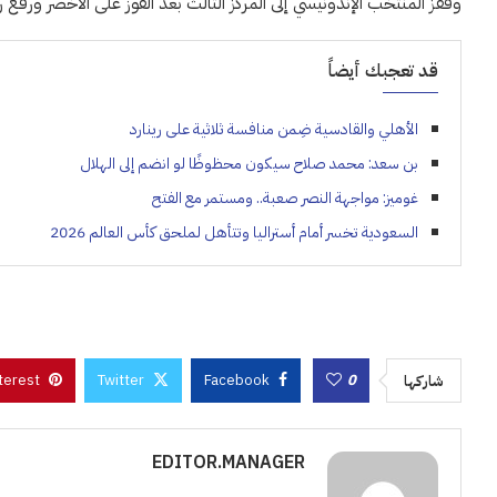
وقفز المنتخب الإندونيسي إلى المركز الثالث بعد الفوز على الأخضر ورفع 
قد تعجبك أيضاً
الأهلي والقادسية ضِمن منافسة ثلاثية على رينارد
بن سعد: محمد صلاح سيكون محظوظًا لو انضم إلى الهلال
غوميز: مواجهة النصر صعبة.. ومستمر مع الفتح
السعودية تخسر أمام أستراليا وتتأهل لملحق كأس العالم 2026
terest
Twitter
Facebook
0
شاركها
EDITOR.MANAGER