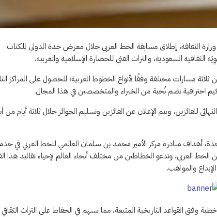
وزارة الثقافة، إطلاق مسابقة الخط العربي خلال معرض جدة الدولي للكتاب
يث يتنافسون ضمن ثلاثة مسارات مختلفة وفقًا لأنواع الخطوط العربية؛ للحصول على المراكز الثل
كيم احترافية تضم نُخبة من الخبراء والمتخصصين في هذا المجال.
ائي للفائزين، ويتم الإعلان عن الفائزين وتسليم الجوائز خلال ثلاثة أيام من أي
ي الفترة من 12 إلى 14 ديسمبر المقبل في جدة، أهداف مبادرة مركز الأمير محمد بن سلمان العالمي للخط العربي في خد
ن الخط العربي، وتدعو الخطاطين من مختلف أنحاء العالم لإحياء تقاليد هذا ال
 الإبداع والمواهب.
طية وفق القواعد التاريخية المتبعة، مما يسهم في الحفاظ على التراث الثقافي