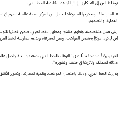
لفنانين إلى الابتكار في إطار القواعد التقليدية للخط العربي.
المتواصلة، ومبادراتها المتنوعة؛ لتجعل من المركز منصة عالمية تسهم في تعز
العمارة، والتصميم.
يم ورش عمل متخصصة، وتطوير مناهج ومعايير الخط العربي، ضمن خطتها للتوس
طين ليكون مركزًا يحتضن المواهب، ويعزز المعرفة، ويدعم ممارسة الخط العرب
ربي، رؤيةً طموحة تمثّلت في “الارتقاء بالخط العربي بصفته وسيلة تواصل عالم
كانة المملكة وتأثيرها في حفظه وتطويره”.
اية إرث الخط العربي، وذلك باحتضان المواهب، وتنمية المعارف، وتطوير الآفاق