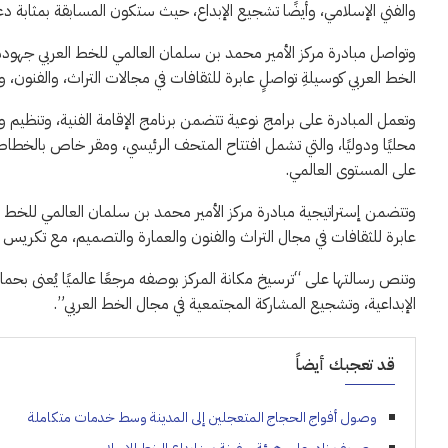
والفني الإسلامي، وأيضًا تشجيع الإبداع، حيث ستكون المسابقة بمثابة دعوة ل
وتواصل مبادرة مركز الأمير محمد بن سلمان العالمي للخط العربي جهودها 
الخط العربي كوسيلةِ تواصلٍ عابرة للثقافات في مجالات التراث، والفنون، و
وتعمل المبادرة على برامج نوعية تتضمن برنامج الإقامة الفنية، وتنظ
محليًا ودوليًا، والتي تشمل افتتاح المتحف الرئيسي، ومقر خاص بالخطا
على المستوى العالمي.
وتتضمن إستراتيجية مبادرة مركز الأمير محمد بن سلمان العالمي للخط الع
عابرة للثقافات في مجال التراث والفنون والعمارة والتصميم، مع تكريس م
وتنص رسالتها على “ترسيخ مكانة المركز بوصفه مرجعًا عالميًا يُعنى بحم
الإبداعية، وتشجيع المشاركة المجتمعية في مجال الخط العربي”.
قد تعجبك أيضاً
وصول أفواج الحجاج المتعجلين إلى المدينة وسط خدمات متكاملة