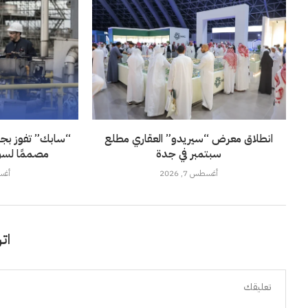
انطلاق معرض “سيريدو” العقاري مطلع
“سابك” تفوز بجائز
سبتمبر في جدة
مصممًا لسو
أغسطس 7, 2026
أغسطس
اتر