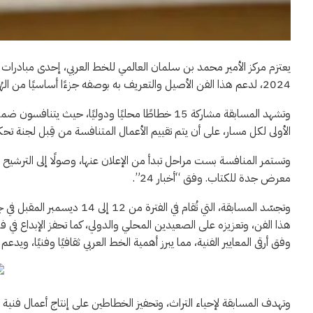
يعتزم مركز الأمير محمد بن سلمان العالمي للخط العربي، إحدى مبادرات 
2024، لدعم هذا الفن الأصيل والتعريف به بوصفه جزءًا أساسيًا من الهُوِيّة الثقافية السعودية، والتراث الفني للحضارة الإسلامية والعربية.
وتشهد المسابقة مشاركة 15 خطاطًا محليًا ودوليًا، ح
الأولى لكل مسار، على أن يتم تقييم الأعمال المتنافسة من قِبل لجنة تح
وتستمر المنافسة بست مراحل تبدأ من الإعلان عنها، وصولًا إلى الترشيح النه
معرض جدة للكتاب. وفق “أخبار 24”.
وتجسّد المسابقة، التي تُقام ف
هذا الفن، وتعزيزه على الصعيدين المحلي والدولي، كما تحفز الإبداع في ف
وفق أرقى المعايير الفنية، مما يبرز أهمية الخط العربي ثقافيًا وفنيًا، ويدعم
وتهدف المسابقة لإحياء التراث، وتحفيز الخطاطين على إنتاج أعمال فنية خ