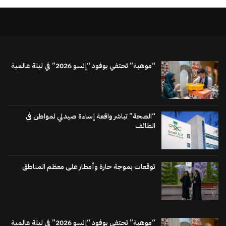
“موهبة” تحتفي بوفود “إنسو 2026” في ليلة عالمية
“الصحة” تباشر واقعة إساءة صيدلي لمواطن في
الطائف
توقعات بموجة حارة وأمطار على معظم المناطق
“موهبة” تحتفي بوفود “إنسو 2026” في ليلة عالمية