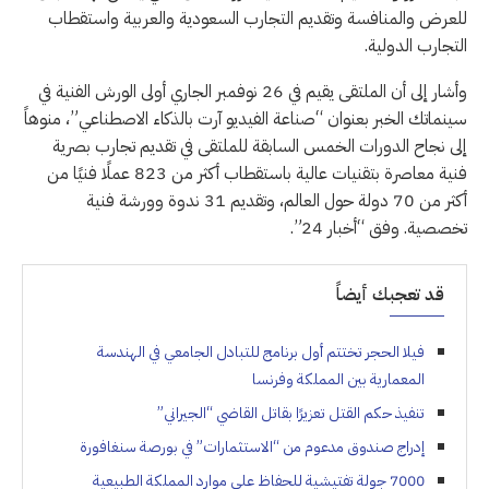
للعرض والمنافسة وتقديم التجارب السعودية والعربية واستقطاب
التجارب الدولية.
وأشار إلى أن الملتقى يقيم في 26 نوفمبر الجاري أولى الورش الفنية في
سينماتك الخبر بعنوان “صناعة الفيديو آرت بالذكاء الاصطناعي”، منوهاً
إلى نجاح الدورات الخمس السابقة للملتقى في تقديم تجارب بصرية
فنية معاصرة بتقنيات عالية باستقطاب أكثر من 823 عملًا فنيًا من
أكثر من 70 دولة حول العالم، وتقديم 31 ندوة وورشة فنية
تخصصية. وفق “أخبار 24”.
قد تعجبك أيضاً
فيلا الحجر تختتم أول برنامج للتبادل الجامعي في الهندسة
المعمارية بين المملكة وفرنسا
تنفيذ حكم القتل تعزيرًا بقاتل القاضي “الجيراني”
إدراج صندوق مدعوم من “الاستثمارات” في بورصة سنغافورة
7000 جولة تفتيشية للحفاظ على موارد المملكة الطبيعية