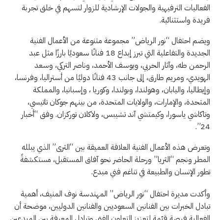
الفعاليات الترفيهية والجولات الإرشادية للزوار لتسهم في خلق تجربة
فريدة واستثنائية.
ويضم احتفال “نور الرياض” مجموعة متنوعة من الأعمال الفنية
الجديدة والتفاعلية التي تبرز إبداع 18 فنانًا سعوديًا بارزًا مثل عبد
الرحمن طه، وآثار الحربي، ويوسف الأحمد، وناصر التركي، وسعد
الهويدي، ومريم طارق، إلى جانب 43 فنانًا دوليًا من أستراليا، وفرنسا،
وإيطاليا، واليابان، وهولندا، وبولندا، وكوريا ، وإسبانيا، والمملكة
المتحدة، والإمارات، والولايات المتحدة، من بينهم جوكان تاتيسي،
وتاكاشي ياسورا، وكيمتشي آند تشيبس، ولاكلان توركزان. وفق “أخبار
24”.
وتعرض هذه الأعمال الفنية العلاقة العميقة بين “الثرى” الذي يبلله
المطر ونجم “الثريا” ورحلة الحاضر نحو آفاق المستقبل، مستكشفةً
تطور الإنسان والطبيعة في تناغم فني مبدع.
وأكدت مديرة احتفال “نور الرياض” المهندسة نوف المنيف، أهمية
تبادل الخبرات بين الفنانين السعوديين والفنانين الدوليين، موضحة أن
الفعالية فرصة قيّمة لتعزيز التعاون الفني وتبادل المعرفة بين المبدعين