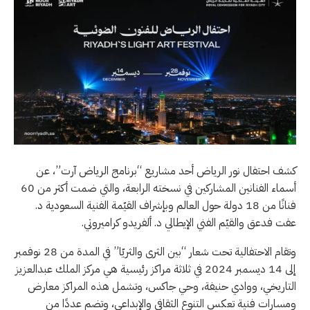
كشف احتفال نور الرياض أحد مشاريع “برنامج الرياض آرت”، عن
أسماء الفنانين المشاركين في نسخته الرابعة، والتي ضمت أكثر من 60
فنانًا من 18 دولة حول العالم وبإشراف القيّمة الفنية السعودية د.
عفت فدعق والقيّم الفني الإيطالي د. ألفريدو كراميروتي.
وتقام الاحتفالية تحت شعار “بين الثرى والثريّا” في المدة من 28 نوفمبر
إلى 14 ديسمبر 2024 في ثلاثة مراكز رئيسية هي مركز الملك عبدالعزيز
التاريخي، ووادي حنيفة، وحي جاكس، وتشمل هذه المراكز معارض
ومسارات فنية تعكس التنوع الثقافي والإبداعي، وتضم عددًا من