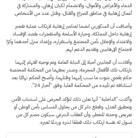
الدماء والأعراض والأموال، والانضمام لكيان إرهابي، والمشاركة في
أعمال إرهابية في مناطق الصراع والقتال، وقتل عدد من الأشخاص.
وأضافت أن المذكورين انضما لعناصر إرهابية لارتكاب عملية تفجير
إرهابية داخل المملكة، وحيازة الأسلحة والمتفجرات بقصد الإفساد
والاعتداء والإخلال بأمن المجتمع واستقراره، وإعداد منزل أحدهما وكرًا
لاجتماع الإرهابيين وتقديم الدعم لهم.
وأفادت أن الجانيين أحيلا إلى النيابة العامة وتم توجيه الاتهام إليهما
بارتكاب تلك الأفعال المجرمة، وصدر بحقهما من المحكمة المختصة
حكم يقضي بثبوت ما نسب إليهما وقتلهما، وأصبح الحكم نهائيًا بعد
استئنافه ثم تأييده من المحكمة العليا. وفق “أخبار 24”.
وأكدت “الداخلية” أنها تعلن ذلك لتؤكد الحرص على استتباب الأمن
وتحقيق العدل، وقطع دابر كل من يحاول المساس بأمن الوطن أو
تعريض وحدته للخطر، وأن العقاب الشرعي سيكون مصير كل من
تسول له نفسه ارتكاب ذلك قطعًا لشره وردعًا لغيره.