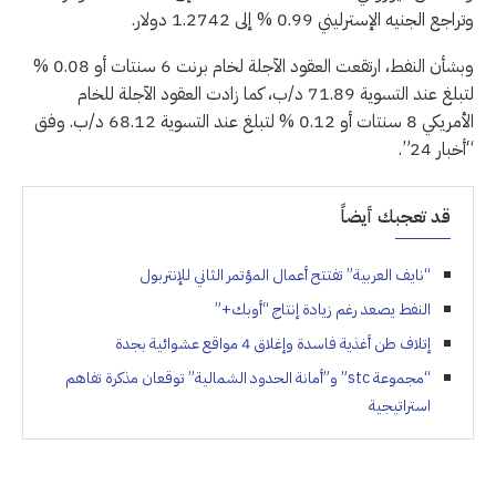
وتراجع الجنيه الإسترليني 0.99 % إلى 1.2742 دولار.
وبشأن النفط، ارتقعت العقود الآجلة لخام برنت 6 سنتات أو 0.08 %
لتبلغ عند التسوية 71.89 د/ب، كما زادت العقود الآجلة للخام
الأمريكي 8 سنتات أو 0.12 % لتبلغ عند التسوية 68.12 د/ب. وفق
“أخبار 24”.
قد تعجبك أيضاً
“نايف العربية” تفتتح أعمال المؤتمر الثاني للإنتربول
النفط يصعد رغم زيادة إنتاج “أوبك+”
إتلاف طن أغذية فاسدة وإغلاق 4 مواقع عشوائية بجدة
“مجموعة stc” و”أمانة الحدود الشمالية” توقعان مذكرة تفاهم
استراتيجية