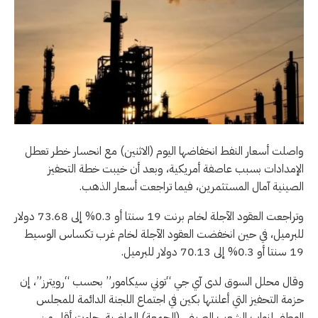
واصلت أسعار النفط انخفاضها اليوم (الاثنين) مع انحسار خطر تعطل
الإمدادات بسبب عاصفة أمريكية، وبعد أن خيبت خطة التحفيز
الصينية آمال المستثمرين، فيما تراجعت أسعار الذهب.
وتراجعت العقود الآجلة لخام برنت 19 سنتا أو 0.3% إلى 73.68 دولار
للبرميل، في حين انخفضت العقود الآجلة لخام غرب تكساس الوسيط
19 سنتا أو 0.3% إلى 70.13 دولار للبرميل.
وقال محلل السوق لدى آي جي “توني سيكامور” بحسب “رويترز”، إن
حزمة التحفيز التي أعلنتها بكين في اجتماع اللجنة الدائمة للمجلس
الوطني لنواب الشعب الصيني، (الجمعة) الماضية، جاءت أقل من