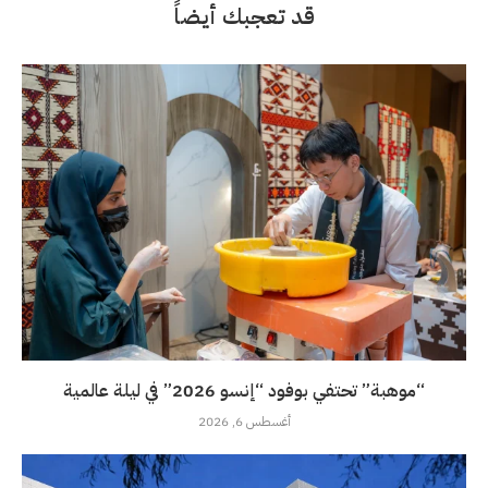
قد تعجبك أيضاً
“موهبة” تحتفي بوفود “إنسو 2026” في ليلة عالمية
أغسطس 6, 2026