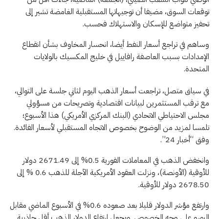
توقعات السوق، مضيفا أن توجيهاتها المستقبلية الغامضة تشير إلى
تحفيز متواضع للإسكان والاستهلاك فحسب.
وساهم في تراجع أسعار النفط أيضا، انحسار المخاوف بشأن انقطاع
الإمدادات بسبب العاصفة رافاييل في خليج المكسيك بالولايات
المتحدة.
في سياق متصل، تراجعت أسعار الذهب اليوم لثاني جلسة على التوالي،
مع ترقب المستثمرين لبيانات اقتصادية وتصريحات من مسؤولي
مجلس الاحتياطي الاتحادي (البنك المركزي الأمريكي) هذا الأسبوع؛
تلمسا لمزيد من الوضوح بخصوص الاتجاه المستقبلي لأسعار الفائدة.
وفق “أخبار 24”.
وانخفض الذهب في المعاملات الفورية 0.5% إلى 2671.49 دولار
للأوقية (الأونصة)، ونزلت العقود الأمريكية الآجلة للذهب 0.6 % إلى
2678.50 دولار للأوقية.
وارتفع مؤشر الدولار قليلا بعد صعوده 0.6% في الأسبوع الماضي مقابل
اليورو على وجه الخصوص. ويجعل ارتفاع الدولار الذهب أقل جاذبية