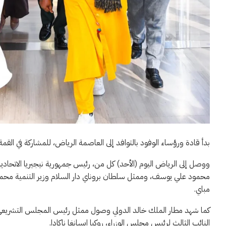
بدأ قادة ورؤساء الوفود بالتوافد إلى العاصمة الرياض، للمشاركة في القمة ا
ووصل إلى الرياض اليوم (الأحد) كل من، رئيس جمهورية نيجيريا الاتحادية
محمود علي يوسف، وممثل سلطان بروناي دار السلام وزير التنمية محمد
مباي.
كما شهد مطار الملك خالد الدولي وصول ممثل رئيس المجلس التشريعي للم
النائب الثالث لرئيس مجلس الوزراء، روكيا ايسانغا ناكادا.