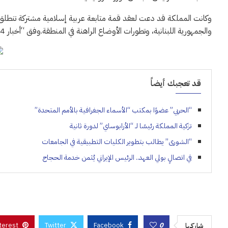
وكانت المملكة قد دعت لعقد قمة متابعة عربية إسلامية مشتركة تنطلق غدا
والجمهورية اللبنانية، وتطورات الأوضاع الراهنة في المنطقة.وفق “أخبار 24”.
قد تعجبك أيضاً
“الحربي” عضوًا بمكتب “الأسماء الجغرافية بالأمم المتحدة”
تزكية المملكة رئيسًا لـ “الأرابوساي” لدورة ثانية
“الشورى” يطالب بتطوير الكليات التطبيقية في الجامعات
في اتصالٍ بولي العهد.. الرئيس الإيراني يُثمن خدمة الحجاج
terest
Twitter
Facebook
0
شاركها