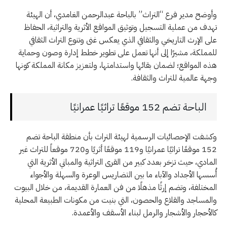
وأوضح مدير فرع “التراث” بالباحة عبدالرحمن الغامدي، أن الهيئة
تهدف من عملية التسجيل وتوثيق المواقع الأثرية والتراثية، الحفاظ
على الإرث التاريخي والثقافي الذي يعكس غنى وتنوع التراث الثقافي
للمملكة، مشيرًا إلى أنها تعمل على تطوير خطط إدارة وصون وحماية
هذه المواقع؛ لضمان بقائها واستدامتها، ولتعزيز مكانة المملكة كونها
وجهة عالمية للتراث والثقافة.
الباحة تضم 152 موقعًا تراثيًا عمرانيًا
وكشفت الإحصائيات الرسمية لهيئة التراث بأن منطقة الباحة تضم
152 موقعًا تراثيًا عمرانيًا و119 موقعًا أثريًا و720 موقعاً للتراث غير
المادي، حيث تزخر بعدد كبير من القرى التراثية والمباني الأثرية التي
أُسسها الأجداد والآباء ما بين التضاريس الوعرة والسهلة والأجواء
المختلفة، وتضم إرثًا مذهلًا من فن العمارة القديمة، من خلال البيوت
والمساجد والقلاع والحصون، التي بنيت من مكونات الطبيعة المحلية
كالأحجار والأشجار والرمل لبناء الأسقف والأعمدة.