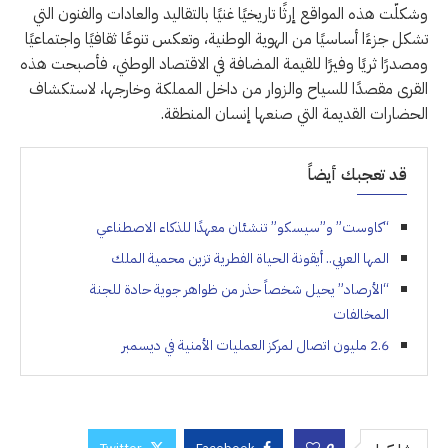
وشكلّت هذه المواقع إرثًا تاريخيًا غنيًا بالتقاليد والعادات والفنون التي
تشكل جزءًا أساسيًا من الهوية الوطنية، وتعكس تنوعًا ثقافيًا واجتماعيًا
ومصدرًا ثريًا وفيرًا للقيمة المضافة في الاقتصاد الوطني، فأصبحت هذه
القرى مقصدًا للسياح والزوار من داخل المملكة وخارجها، لاستكشاف
الحضارات القديمة التي صنعها إنسان المنطقة.
قد تعجبك أيضاً
“كاوست” و”سيسكو” تنشئان معهدًا للذكاء الاصطناعي
المها العربي.. أيقونة الحياة الفطرية تزين محمية الملك
“الأرصاد” يحيل شخصاً حذر من ظواهر جوية حادة للجنة
المخالفات
2.6 مليون اتصال لمركز العمليات الأمنية في ديسمبر