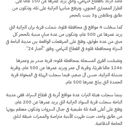
غامد الزناد بالقطاع التهامي، والتي يزيد عمرها عن 150 عامًا على
الطراز المعماري الجنوبي، وترتفع مبانيها التراثية على تلة، وتتكون من
طابق وطابقين و3 بنيت بالحجر.
كما سجّلت 4 مواقع في محافظة قلوة، شملت قرية بران التراثية التي
يزيد عمرها عن 500 عام، وتتكون من عدة مبانٍ مبنية بالحجر كل
مبنى من عدة طوابق، وتقع على المرتفعات الواقعة بين مدينة الباحة في
السراة ومحافظة قلوة في القطاع التهامي. وفق “أخبار 24”.
وتضمّنت القرى المسجلة بمحافظة قلوه؛ قرية صدر بير وعمرها
1246 عامًا تقريبًا، وقرية آل عمر ويزيد عمرها عن 500 عام، وقرية
منشلة التراثية، حسن آل صغير، فيما سجلت الهيئة في المخواة قرية
الحمدة التي يبلغ عمرها 500 عام.
بينما سجلت هيئة التراث عدة مواقع أثرية في قطاع السراة، ففي مدينة
الباحة سجلت قرية السواد التراثية التي يزيد عمرها عن 200 عام،
وتقع على أعلى قمة تلة طبيعية في جبال السروات وتتكون معظم بيوتها
من طابق واحد، حيث ظهرت الأبنية متراصة والممرات ضيقة لتلبي
الحاجة الدفاعية.