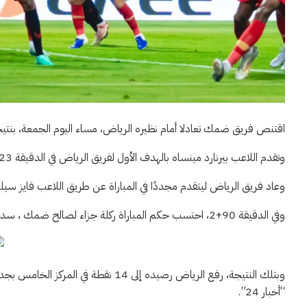
اقتنص فريق ضمك تعادلا أمام نظيره الرياض، مساء اليوم الجمعة، بنتيجة 2-2، في إطار منافسات الجولة التاسعة بدوري روشن السعودي للمحت
وتقدم اللاعب بيرنارد مينساه بالهدف الأول لفريق الرياض في الدقيقة 23، قبل أن يتعادل ضمك عن طريق حبيب ديالو في الدقيقة 43.
وعاد فريق الرياض ليتقدم مجددًا في المباراة عن طريق اللاعب فايز سيليمان
وفي الدقيقة 90+2، احتسب حكم المباراة ركلة جزاء لصالح ضمك ، سددها بنجاح اللاعب كيفين نكودو.
“أخبار 24”.