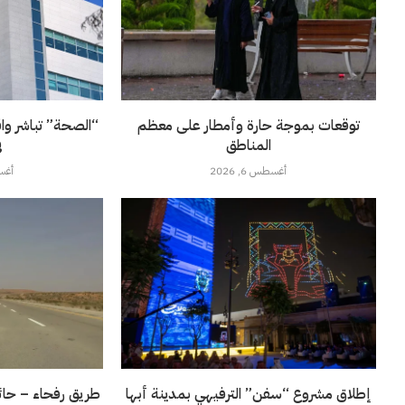
توقعات بموجة حارة وأمطار على معظم
“الصحة” تباشر وا
المناطق
ف
أغسطس 6, 2026
أغسطس
إطلاق مشروع “سفن” الترفيهي بمدينة أبها
طريق رفحاء – حائل