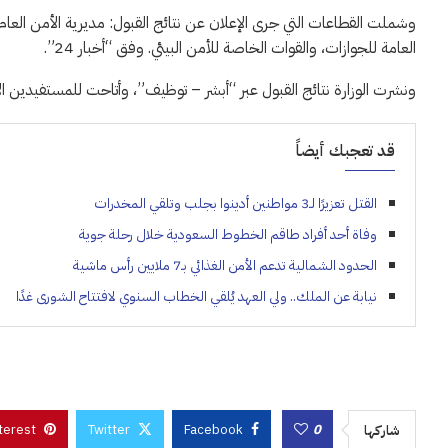
وشملت القطاعات التي جرى الإعلان عن نتائج القبول: مديرية الأمن العام، 
العامة للجوازات، والقوات الخاصة للأمن البيئي. وفق “أخبار 24”.
ونشرت الوزارة نتائج القبول عبر “أبشر – توظيف”، وأتاحت للمستفيدين الاط
قد تعجبك أيضاً
القتل تعزيرًا لـ3 مواطنين أدينوا بجلب وتلقي المخدرات
وفاة أحد أفراد طاقم الخطوط السعودية خلال رحلة جوية
الحدود الشمالية تدعم الأمن الغذائي بـ7 ملايين رأس ماشية
نيابة عن الملك.. ولي العهد يُلقي الخطاب السنوي لافتتاح الشورى غدًا
terest
Twitter
Facebook
0
شاركها