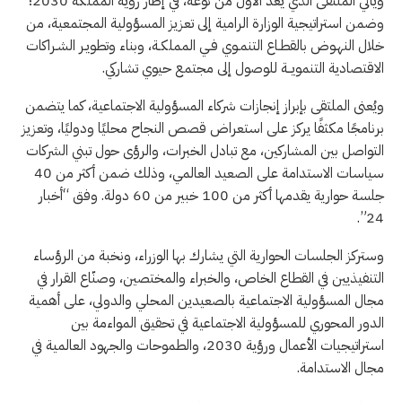
ويأتي المُلتقى الذي يعد الأول من نوعه، في إطار رؤية المملكة 2030؛
وضمن استراتيجية الوزارة الرامية إلى تعزيز المسؤولية المجتمعية، من
خلال النهـوض بالقطـاع التنمـوي فـي المملكـة، وبناء وتطويـر الشـراكات
الاقتصادية التنمويــة للوصول إلى مجتمع حيوي تشاركي.
ويُعنى الملتقى بإبراز إنجازات شركاء المسؤولية الاجتماعية، كما يتضمن
برنامجًا مكثفًا يركز على استعراض قصص النجاح محليًا ودوليًا، وتعزيز
التواصل بين المشاركين، مع تبادل الخبرات، والرؤى حول تبني الشركات
سياسات الاستدامة على الصعيد العالمي، وذلك ضمن أكثر من 40
جلسة حوارية يقدمها أكثر من 100 خبير من 60 دولة. وفق “أخبار
24”.
وستركز الجلسات الحوارية التي يشارك بها الوزراء، ونخبة من الرؤساء
التنفيذيين في القطاع الخاص، والخبراء والمختصين، وصنّاع القرار في
مجال المسؤولية الاجتماعية بالصعيدين المحلي والدولي، على أهمية
الدور المحوري للمسؤولية الاجتماعية في تحقيق المواءمة بين
استراتيجيات الأعمال ورؤية 2030، والطموحات والجهود العالمية في
مجال الاستدامة.