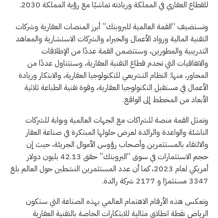
للقطاع العقاري في المملكة وريادته تماشيًا مع رؤية المملكة 2030.
وتستضيف “القمة العالمية للبروبتك” أبرز المنصات العقارية وشركات
التقنية المالية ورواد الأعمال والخبراء والشركات الاستشارية والمعاهد
التدريبية والمطورين، وستتضمن القمة عددًا من الإطلاقات
والاتفاقيات التي تخدم قطاع التقنية العقارية، وستتناول عددًا من
المحاور، منها: النظام التشريعي للتكنولوجيا العقارية، والابتكار وريادة
الأعمال في مستقبل التكنولوجيا العقارية، وقوة تقنية الطباعة ثلاثية
الأبعاد من المخطط إلى الواقع.
وتمثل القمة منصة للشراكات مع الجهات العالمية وبوابة للشركات
الناشئة والواعدة والرائدة لعرض حلولها المبتكرة في صناعة العقار
والالتقاء بالمستثمرين وأصحاب رؤوس الأموال الجريئة، حيث إن
حجم الاستثمارات في سوق “البروبتك” حقق 42.13 بليون دولار
أمريكي لعام 2023، كما أن عدد المستثمرين النشطين حول العالم بلغ
3347 مستثمرًا و 2177 شركة رائدة.
وتعكس هذه الأرقام الاهتمام العالمي بهذه الصناعة التي ستكون
الرياض نقطة انطلاق مثالية للابتكارات الخاصة بالتقنية العقارية