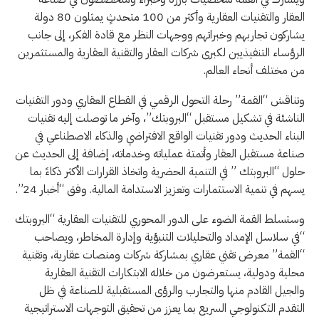
العقار والتقنيات العقارية وأكثر من 100 متحدثٍ يمثلون 80 دولة
يشاركون تجاربهم وخبراتهم ووجهات النظر مع قادة الفكر، إلى جانب
الرؤساء التنفيذيين لكبرى شركات العقار والتقنية العقارية والمستثمرين
من مختلف أنحاء العالم.
وتناقش “القمة” رحلة التحول الرقمي في القطاع العقاري ودور التقنيات
الناشئة في تشكيل مستقبل “البروبتك”، وآخر ما توصلت إليه تقنيات
البناء الحديث ودور تقنيات الواقع الافتراضي والذكاء الاصطناعي في
صناعة مستقبل العقار وأتمتة عملياته وخدماته، إضافة إلى الحديث عن
حلول “البروبتك ” في التنمية الحضرية واتخاذ القرارات الأكثر ذكاءً بما
يسهم في تنمية الاستثمارات وتعزيز الاستدامة المالية. وفق “أخبار 24”.
وستسلط القمة الضوء على الدور المحوري للتقنيات العقارية “البروبتك
“في سلاسل الإمداد والتحليلات التنبؤية وإدارة المخاطر، ويصاحب
“القمة” معرض تقني عقاري بمشاركة شركات ومنصات عقارية، وتقنية
محلية ودولية، يستعرضون من خلاله الابتكارات التقنية العقارية
والجيل القادم منها والتجارب والرؤى المستقبلية للصناعة في ظل
التقدم التكنولوجي السريع بما يعزز من تحقيق التوجهات الاستراتيجية