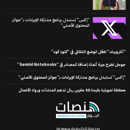
“إكس” تستبدل برنامج مشاركة الإيرادات بـ”جوائز
المحتوى الأصلي”
“أنثروبيك” تفعّل الوضع التلقائي في “كلود كود”
جوجل تطرح ميزة أتمتة إضافة المصادر في “Gemini Notebooks”
“إكس” تستبدل برنامج مشاركة الإيرادات بـ”جوائز المحتوى الأصلي”
محفظة تمويلية بقيمة 10 ملايين ريال لدعم المنشآت ورواد الأعمال