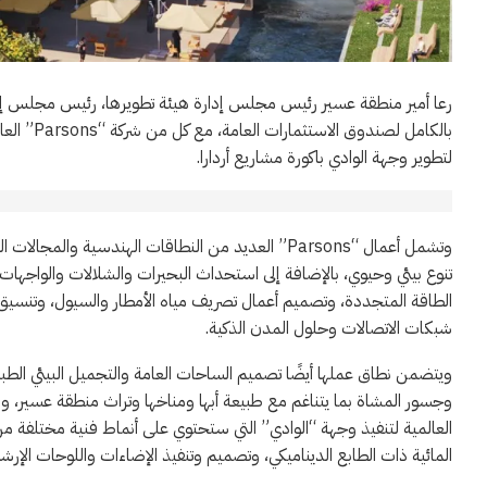
رعا أمير منطقة عسير رئيس مجلس إدارة هيئة تطويرها، رئيس مجلس إدارة شر
لتطوير وجهة الوادي باكورة مشاريع أردارا.
وتشمل أعمال “Parsons” العديد من النطاقات الهندسية و
تنوع بيئي وحيوي، بالإضافة إلى استحداث البحيرات والشلالات والواجهات ا
الطاقة المتجددة، وتصميم أعمال تصريف مياه الأمطار والسيول، وتنسيق
شبكات الاتصالات وحلول المدن الذكية.
ويتضمن نطاق عملها أيضًا تصميم الساحات العامة والتجميل البيئي الطبي
وجسور المشاة بما يتناغم مع طبيعة أبها ومناخها وتراث منطقة عسير
العالمية لتنفيذ وجهة “الوادي” التي ستحتوي على أنماط فنية مختلفة من
المائية ذات الطابع الديناميكي، وتصميم وتنفيذ الإضاءات واللوحات الإرشادية 