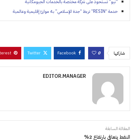
“نيو” تستحوذ على شركة مختصة بالخدمات الجيومكانية
خدمة “RESIN” تربط “جدة الإسلامي” بـ4 موانئ إقليمية وعالمية
terest
Twitter
Facebook
0
شاركها
EDITOR.MANAGER
المقالة السابقة
النفط يتعافى بارتفاع 2%