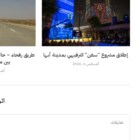
إطلاق مشروع “سفن” الترفيهي بمدينة أبها
طريق رفحاء – حائل
بين م
أغسطس 6, 2026
أغسطس
اتر