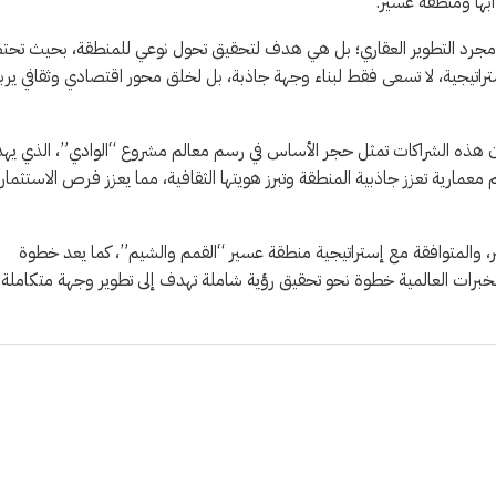
أبها ومنطقة عسير.
جاوز مجرد التطوير العقاري؛ بل هي هدف لتحقيق تحول نوعي للمنطقة، بحيث تح
لإستراتيجية، لا تسعى فقط لبناء وجهة جاذبة، بل لخلق محور اقتصادي وثقافي ير
 أن هذه الشراكات تمثل حجر الأساس في رسم معالم مشروع “الوادي”، الذي ي
معمارية تعزز جاذبية المنطقة وتبرز هويتها الثقافية، مما يعزز فرص الاستثمار
ير، والمتوافقة مع إستراتيجية منطقة عسير “القمم والشيم”، كما يعد خطوة
خبرات العالمية خطوة نحو تحقيق رؤية شاملة تهدف إلى تطوير وجهة متكاملة