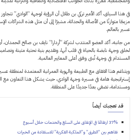
والمجتمعية. معززةً بذلك الجوانب الاقتصادية والثقافية والتراثية لمدينة 
في هذا السياق، أكد الأمير تركي بن طلال أن الرؤية لوجهة “الوادي” تت
مزيجًا متوازنًا من الأصالة والحداثة، مشيرًا إلى أن مثل هذه الشراكات ا
عسير بالعالم.
من جانبه، أكد العضو المنتدب لشركة “أردارا” نايف بن صالح الحمدان،
لخلق وجهة نابضة بالحياة في قلب أبها، وتقديم بنية تحتية متينة وتصاميم 
المستدام في وجهة تُبنى وفق أعلى المعايير العالمية.
ويتناغم هذا الاتفاق مع الطبيعة والهوية العمرانية المعتمدة لمنطقة عس
إستراتيجية هامة في مسيرة وجهة الوادي، حيث يشكل هذا التعاون مع ال
ومستدامة، تضفي بعدًا جديدًا على المنطقة.
قد تعجبك أيضاً
37% ارتفاعًا في الإنفاق على السلع والخدمات خلال أسبوع
تفاهم بين “الطرق” و”الملكية الفكرية” للاستفادة من الخبرات