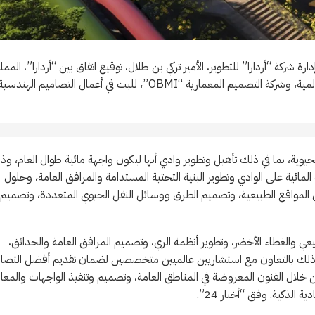
كة “أردارا” للتطوير، الأمير تركي بن طلال، توقيع اتفاق بين “أردارا”، الممل
بالكامل لصندوق الاستثمارات العامة، مع كل من شركة “Parsons” العالمية، وشركة التصميم المعمارية “OBMI”، للبت في أعمال التصاميم الهندسي
المجالات الحيوية، بما في ذلك تأهيل وتطوير وادي أبها ليكون واجهة مائية طوال العام، وذا
لمائية على الوادي وتطوير البنية التحتية المستدامة والمرافق العامة، وحلول
 المواقع الطبيعية، وتصميم الطرق ووسائل النقل الحيوي المتعددة، وتصميم
عي والغطاء الأخضر، وتطوير أنظمة الري، وتصميم المرافق العامة والحدائق،
، وذلك بالتعاون مع استشاريين عالميين متخصصين لضمان تقديم أفضل التصا
 خلال الفنون المعروضة في المناطق العامة، وتصميم وتنفيذ الواجهات والمعا
الذكية. وفق “أخبار 24”.