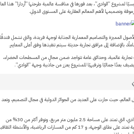
يم المعمارية “OBMI” لتكون مصممًا رئيسيًا لمشروع “الوادي”، بعد فوزها في منافسة عالمية طرحتها “أردارا” هذا العا
موقة وتصميمها لأهم المعالم العقارية على المستوى الدولي.
صول المميزة والتصاميم المعمارية الجذابة لوجهة فريدة، والتي تشمل فندقًا
لًا، بالإضافة إلى مرافق تجارية حديثة سيتم تنفيذها وفق أعلى المعايير.
تجارية عالمية، وحدائق عامة تتواجد ضمن مجالٍ من المسطحات الخضراء،
يضيف بعدًا جماليًا وترفيهيًا للمشروع يعزز من جاذبية وجهة “الوادي”.
تاريخ يمتد لأكثر من 85 عامًا، وتواجد في 87 دولة حول العالم، حيث حازت على العديد من الجوائز الدولية في مجال التصميم، وتعد
ومن المتوقع أن تسهم هذه الشراكات في تسريع وتيرة العمل في وجهة الوادي، التي تمتد على مساحة 2.5 مليون متر مربع، وتوفر أكثر من 30% من
مساحة المشروع كمساحات خضراء مفتوحة، و 16 كم من الوجهات المائية تمتد على نطاق الوجهة، و 17 كم من المسارات الرياضية، والأنشطة الثقا