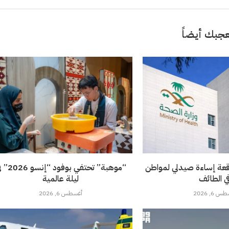
جبك أيضاً
قعة إساءة صيدلي لمواطن
“موهبة” تحتفي بوفود 
ي الطائف
ليلة عالمية
 6, 2026
أغسطس 6, 2026