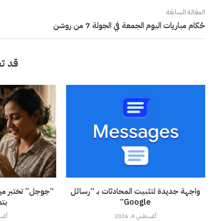
المقالة السابقة
حُكام مباريات اليوم الجمعة في الجولة 7 من روشن
قد تع
واجهة جديدة لتثبيت المحادثات بـ “رسائل
“جوجل” تختبر ميز
Google”
بتط
أغسطس 4, 2026
أغسطس