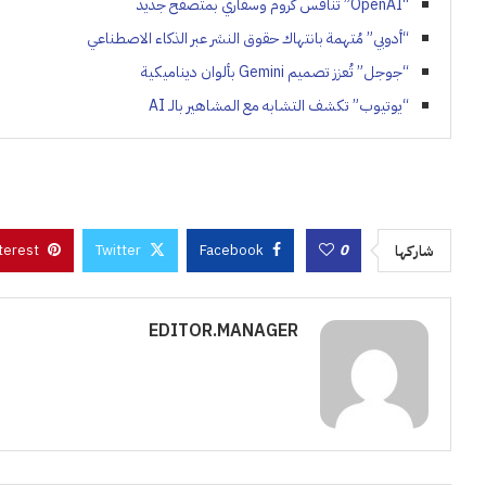
“OpenAI” تنافس كروم وسفاري بمتصفح جديد
“أدوبي” مُتهمة بانتهاك حقوق النشر عبر الذكاء الاصطناعي
“جوجل” تُعزز تصميم Gemini بألوان ديناميكية
“يوتيوب” تكشف التشابه مع المشاهير بالـ AI
terest
Twitter
Facebook
0
شاركها
EDITOR.MANAGER