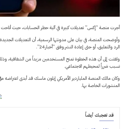
أجرت منصة “إكس” تعديلات كبيرة في آلية حظر الحسابات، حيث أتاحت ل
وأوضحت المنصة، في بيان على مدونتها الرسمية، أن التعديلات الجديدة
الرد والتعليق، أو حتى إعادة النشر.وفق “أخبار24”.
ولفتت إلى أن هذه الخطوة تمنح المستخدمين مزيداً من الشفافية، وذلك 
تسبب ضرراً لمحيطهم الاجتماعي.
وكان مالك المنصة الملياردير الأمريكي إيلون ماسك قد أبدى اعتراضه 
المنشورات الخاصة بها.
قد تعجبك أيضاً