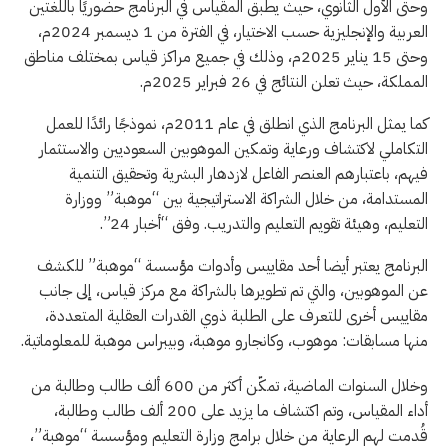
وحتى الأول الثانوي، حيث يطبق المقياس في البرنامج حضوريًا باللغتين
العربية والإنجليزية حسب الاختيار، في الفترة من 1 ديسمبر 2024م،
وحتى 15 يناير 2025م، وذلك في جميع مراكز قياس بمختلف مناطق
المملكة، حيث تعلن النتائج في 26 فبراير 2025م.
كما يمثل البرنامج الذي انطلق في عام 2011م، نموذجًا رائدًا للعمل
التكاملي لاكتشاف ورعاية وتمكين الموهوبين السعوديين والاستثمار
فيهم، باعتبارهم العنصر الفاعل لازدهار البشرية وتحقيق التنمية
المستدامة، من خلال الشراكة الاستراتيجية بين “موهبة” ووزارة
التعليم، وهيئة تقويم التعليم والتدريب. وفق “أخبار 24”.
البرنامج يعتبر أيضا أحد مقاييس وأدوات مؤسسة “موهبة” للكشف
عن الموهوبين، والتي تم تطويرها بالشراكة مع مركز قياس، إلى جانب
مقاييس أخرى للتعرف على الطلبة ذوي القدرات العقلية المتعددة،
منها مسابقات: موهوب، وكانجارو موهبة، وبيبراس موهبة للمعلوماتية.
وخلال السنوات الماضية، تمكّن أكثر من 600 ألف طالب وطالبة من
أداء المقياس، وتم اكتشاف ما يزيد على 200 ألف طالب وطالبة،
قُدمت لهم الرعاية من خلال برامج وزارة التعليم ومؤسسة “موهبة”،