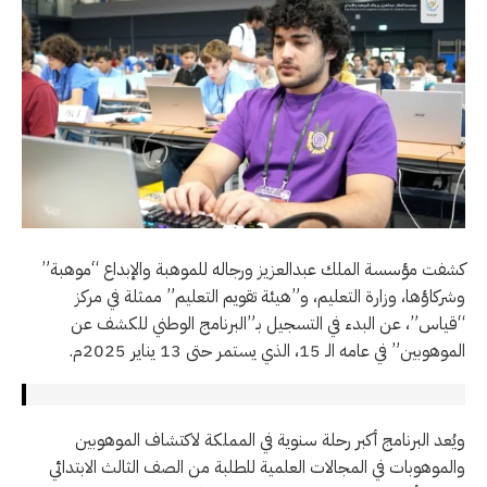
كشفت مؤسسة الملك عبدالعزيز ورجاله للموهبة والإبداع “موهبة”
وشركاؤها، وزارة التعليم، و”هيئة تقويم التعليم” ممثلة في مركز
“قياس”، عن البدء في التسجيل بـ”البرنامج الوطني للكشف عن
الموهوبين” في عامه الـ 15، الذي يستمر حتى 13 يناير 2025م.
ويُعد البرنامج أكبر رحلة سنوية في المملكة لاكتشاف الموهوبين
والموهوبات في المجالات العلمية للطلبة من الصف الثالث الابتدائي