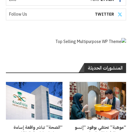
Follow Us
TWITTER
المنشورات الحديثة
“موهبة” تحتفي بوفود “إنسو
“الصحة” تباشر واقعة إساءة