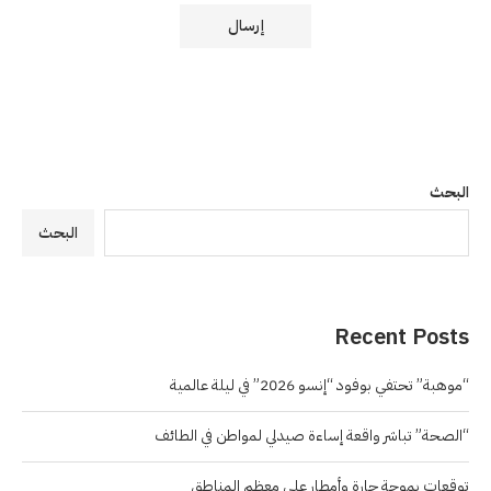
البحث
البحث
Recent Posts
“موهبة” تحتفي بوفود “إنسو 2026” في ليلة عالمية
“الصحة” تباشر واقعة إساءة صيدلي لمواطن في الطائف
توقعات بموجة حارة وأمطار على معظم المناطق