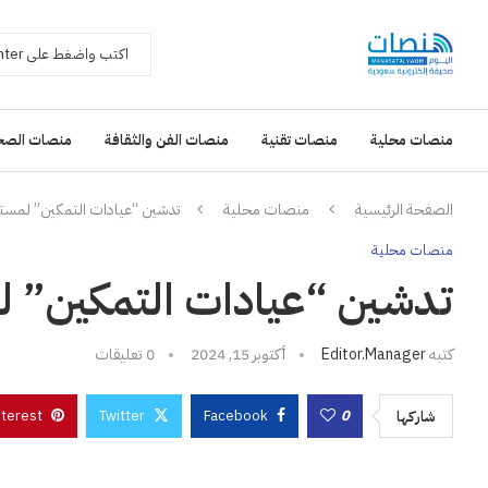
منصات محلية
منصات تقنية
منصات الفن والثقافة
منصات الصح
الصفحة الرئيسية
منصات محلية
تدشين “عيادات التمكين” لمست
منصات محلية
تدشين “عيادات التمكين” ل
كتبه
Editor.manager
أكتوبر 15, 2024
0 تعليقات
nterest
Twitter
Facebook
0
شاركها