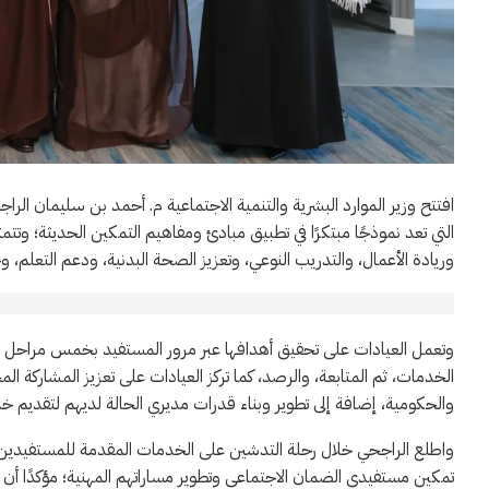
افتتح وزير الموارد البشرية والتنمية الاجتماعية م. أحمد بن سليمان ا
التي تعد نموذجًا مبتكرًا في تطبيق مبادئ ومفاهيم التمكين الحديثة؛ وتتم
وريادة الأعمال، والتدريب النوعي، وتعزيز الصحة البدنية، ودعم التعلم، و
وتعمل العيادات على تحقيق أهدافها عبر مرور المستفيد بخمس مراحل رئي
الخدمات، ثم المتابعة، والرصد، كما تركز العيادات على تعزيز المشاركة ا
والحكومية، إضافة إلى تطوير وبناء قدرات مديري الحالة لديهم لتقديم خ
واطلع الراجحي خلال رحلة التدشين على الخدمات المقدمة للمستفيدين في
تمكين مستفيدي الضمان الاجتماعي وتطوير مساراتهم المهنية؛ مؤكدًا أ