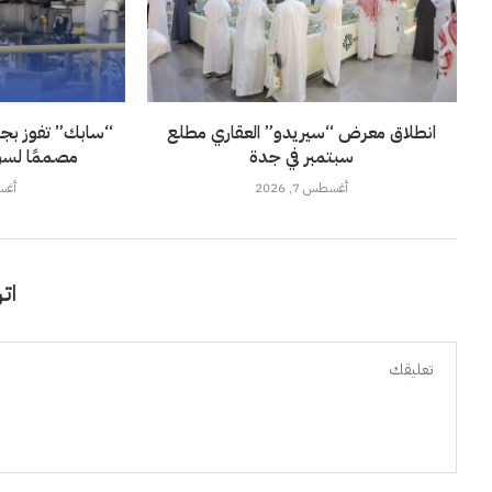
انطلاق معرض “سيريدو” العقاري مطلع
“سابك” تفوز بجائز
سبتمبر في جدة
مصممًا لسو
أغسطس 7, 2026
أغسطس
اتر