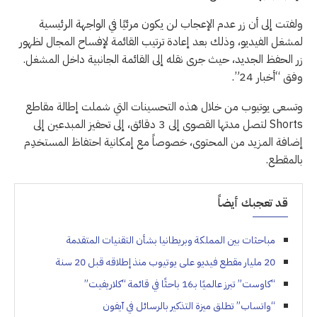
ولفتت إلى أن زر عدم الإعجاب لن يكون مرئيًا في الواجهة الرئيسية
لمشغل الفيديو، وذلك بعد إعادة ترتيب القائمة لإفساح المجال لظهور
زر الحفظ الجديد، حيث جرى نقله إلى القائمة الجانبية داخل المشغل.
وفق “أخبار 24”.
وتسعى يوتيوب من خلال هذه التحسينات التي شملت إطالة مقاطع
Shorts لتصل مدتها القصوى إلى 3 دقائق، إلى تحفيز المبدعين إلى
إضافة المزيد من المحتوى، خصوصاً مع إمكانية احتفاظ المستخدِم
بالمقطع.
قد تعجبك أيضاً
مباحثات بين المملكة وبريطانيا بشأن التقنيات المتقدمة
20 مليار مقطع فيديو على يوتيوب منذ إطلاقه قبل 20 سنة
“كاوست” تبرز عالميًا بـ16 باحثًا في قائمة “كلاريفيت”
“واتساب” تطلق ميزة التذكير بالرسائل في آيفون