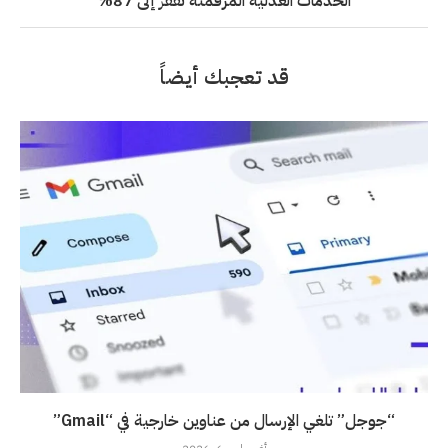
الخدمات العدلية المرقمنة تقفز إلى 87%
قد تعجبك أيضاً
“جوجل” تلغي الإرسال من عناوين خارجية في “Gmail”