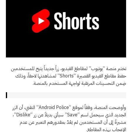
تختبر منصة “يوتيوب” لمقاطع الفيديو، زراً جديداً يتيح للمستخدمين
حفظ مقاطع الفيديو القصيرة “Shorts” لمشاهدتها لاحقاً، وذلك
ضِمن التحسينات المرتقبة لواجهة المستخدم بالمنصة.
وأوضحت المنصة، وفقاً لموقع “Android Police” التقني، أن الزر
الجديد الذي سيحمل اسم “Save” سيأتي بديلاً عن زر “Dislike”،
مشيرةً إلى أن المستخدمين لم يَعُدْ بمقدورهم التعبير عن عدم
الإعجاب بهذه المقاطع.