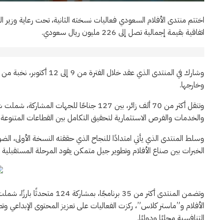
اتفاقية بقيمة إجمالية تصل إلى 226 مليون ريال سعودي.
وشارك في المنتدى الذي عق
وخارجها.
وتنقل أكثر من 70 ألف زائر، بين 127 جناحً
والخدمات والفرص الاستثمارية لتحقيق التكامل بين القطاعات المتنوعة.
وسلط المنتدى الذي يأتي امتدادًا للنجاح الذي حققته النسخة الأولى، الض
الخبرات بين صناع الأفلام وتطوير جيل متمكن يقود المرحلة المستقبلية في ه
الأفلام و”ماستر كلاس”، ركزت الفعاليات على تعزيز المحتوى الإبداعي وتطو
التنافسية محليًا ودوليًا.