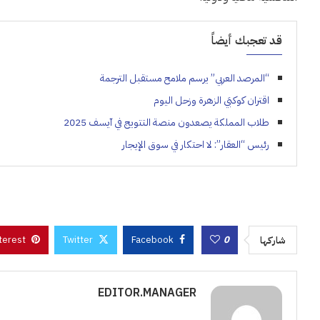
قد تعجبك أيضاً
“المرصد العربي” يرسم ملامح مستقبل الترجمة
اقتران كوكبَي الزهرة وزحل اليوم
طلاب المملكة يصعدون منصة التتويج في آيسف 2025
رئيس “العقار”: لا احتكار في سوق الإيجار
terest
Twitter
Facebook
0
شاركها
EDITOR.MANAGER