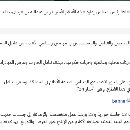
اختتم منتدى الأ
د خلال الفترة من 9 إلى 12 أكتوبر، نخبة من المنتجين والفنانين والمتخصصين والمهتمين وصانعي الأفلام، من داخل ال
ا للجهات المشاركة، شملت شركات محلية وعالمية وجهات حكومية، بهدف تبادل الخبرات وعرض المبادرا
وء على الدور الاقتصادي المتنامي لصناعة الأفلام في المملكة، وسعى لتبادل
ذا القطاع. وفق “أخبار 24”.
وتضمن المنتدى أكثر من 35 برنامجًا، بمشاركة 124 متحدثًا بارزًا، شملت 13 جلسة حوارية و23 ورشة عمل متخصصة، بالإضافة إلى جلسات حديث
ير البنية التحتية لصناعة الأفلام من الإنتاج حتى العرض والتوزيع، بهدف تعزيز