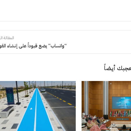
المقالة الت
“واتساب” يضع قيوداً على إنشاء القو
جبك أيضاً