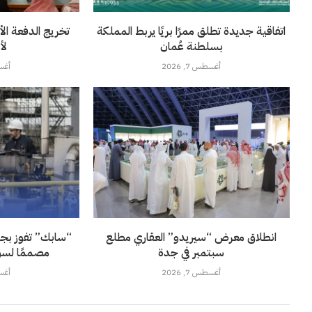
اتفاقية جديدة تطلق ممرًا بريًا يربط المملكة
تخريج الدفعة الأ
بسلطنة عُمان
لأ
أغسطس 7, 2026
أغسطس
انطلاق معرض “سيريدو” العقاري مطلع
“سابك” تفوز بجائز
سبتمبر في جدة
مصممًا لسو
أغسطس 7, 2026
أغسطس