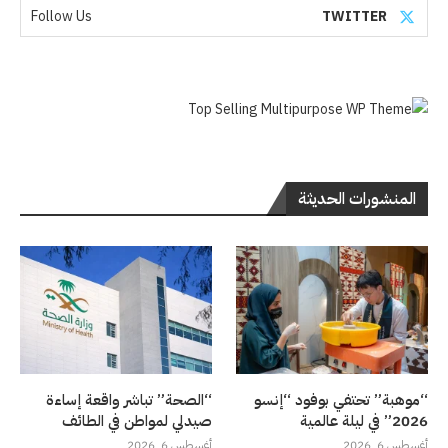
Follow Us
TWITTER
المنشورات الحديثة
“موهبة” تحتفي بوفود “إنسو
“الصحة” تباشر واقعة إساءة
2026” في ليلة عالمية
صيدلي لمواطن في الطائف
أغسطس 6, 2026
أغسطس 6, 2026