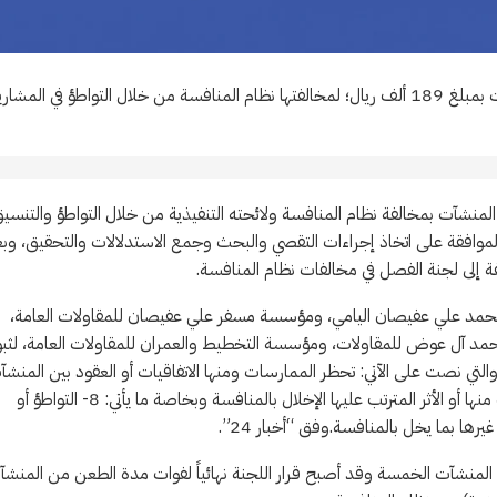
غرمت الهيئة العامة للمنافسة العقوبات 5 منشآت تعمل بقطاع المقاولات بمبلغ 189 ألف ريال؛ لمخالفتها نظام المنافسة من خلال التواطؤ في المش
 المنشآت بمخالفة نظام المنافسة ولائحته التنفيذية من خلال التواطؤ والتنسي
الموافقة على اتخاذ إجراءات التقصي والبحث وجمع الاستدلالات والتحقيق، وب
فة إلى لجنة الفصل في مخالفات نظام المنافسة.
مد علي عفيصان اليامي، ومؤسسة مسفر علي عفيصان للمقاولات العامة،
مد آل عوض للمقاولات، ومؤسسة التخطيط والعمران للمقاولات العامة، لثب
نظام المنافسة، والتي نصت على الآتي: تحظر الممارسات ومنها الاتفاقيات أو العقود بين المنش
سواء أكانت مكتوبة أم شفهية وصريحة كانت أم ضمنية – إن كان الهدف منها أو الأثر المترتب عليها الإخلال بالمنافسة وبخاصة ما يأتي: 8- التواطؤ أو
ها بما يخل بالمنافسة.وفق “أخبار 24”.
اع غرامات مالية إجمالية قدرها (189,367) ريالا بحق المنشآت الخمسة وقد أصبح قرار اللجنة نهائياً لفوات مدة الطعن من المن