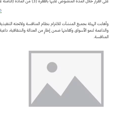
على القرار خلال المدة المنصوص عليها بالفقرة (3) من المادة (الثامنة عشرة) من نظام المنافسة.
وأهابت الهيئة بجميع المنشآت للالتزام بنظام المنافسة ولائحته التنفي
والداعمة لنمو الأسواق وكفاءتها ضمن إطارٍ من العدالة والشفافية، داعية
المنافسة.