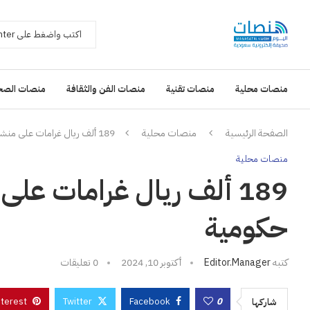
منصات محلية
منصات تقنية
منصات الفن والثقافة
منصات الصح
الصفحة الرئيسية
منصات محلية
189 ألف ريال غرامات على منشآت تواطأت بمشاريع حكومية
منصات محلية
189 ألف ريال غرامات ع
حكومية
كتبه
Editor.manager
أكتوبر 10, 2024
0 تعليقات
nterest
Twitter
Facebook
0
شاركها