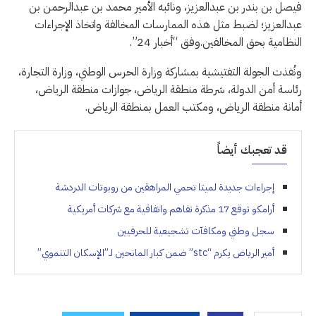
فيصل بن بندر بن عبدالعزيز، ونائبه الأمير محمد بن عبدالرحمن بن
عبدالعزيز؛ لضبط مثل هذه الممارسات المخالفة واتخاذ الإجراءات
النظامية بحق المخالفين.وفق “أخبار 24”.
ونُفذت الجولة التفتيشية بمشاركة وزارة الحرس الوطني، وزارة التجارة،
رئاسة أمن الدولة، شرطة منطقة الرياض، جوازات منطقة الرياض،
أمانة منطقة الرياض، ومكتب العمل بمنطقة الرياض.
قد تعجبك أيضاً
إجراءات جديدة لميتا تحمي المراهقين من روبوتات الدردشة
أرامكو توقع 17 مذكرة تفاهم واتفاقية مع شركات أمريكية
سجل وطني ومكافآت تشجيعية للحرفيين
أمير الرياض يكرم “stc” ضمن كبار المانحين لـ”الإسكان التنموي”