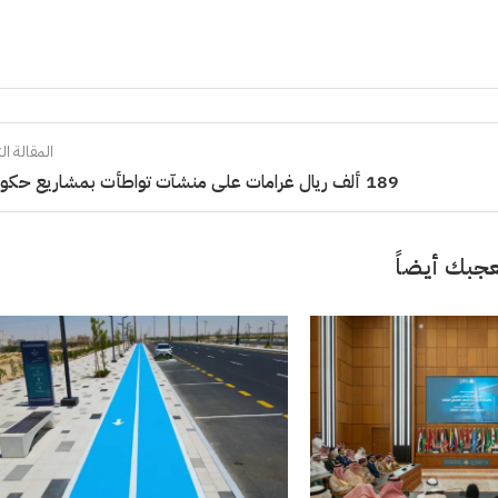
المقالة الت
189 ألف ريال غرامات على منشآت تواطأت بمشاريع حكومية
جبك أيضاً