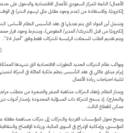
الأعمال) التابعة للمركز السعودي للأعمال الاقتصادية والدخول على خد
إلكترونيًا، والاستفادة من (عدم وجود مقابل مالي لرسوم النشر) في الوقت
وتشمل أبرز المواد التي يتم تعديلها في عقد التأسيس النظام الأساس: الش
إلكترونيًا من قبل (الشريك/ المدير/ المفوض)، ويشترط وجود قرار جمع
ويتم تقديم الطلب للسجلات الرئيسية للشركات فقط.وفق “أخبار 24”.
إبرام ميثاق عائلي في عقد التأسيس ينظم ملكية العائلة في الشركة لتنمي
لتلبية احتياجات ريادة الأعمال.
ويمتاز النظام بإعفاء الشركات متناهية الصغر والصغيرة من متطلب مراجع
والتخارج)، إذ يسمح للشركة ذات المسؤلية المحدودة بإصدار أدوات دين أ
ممكن للقطاع الثالث.
ويمنح تحول المؤسسات الفردية والشركات إلى شركات مساهمة مقفلة عديدًا
المؤسسي، وإمكانية الإدراج في السوق المالية، وزيادة الإفصاح والشفاف