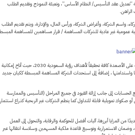
مة “تعديل عقد التأسيس/ النظام الأساس”، وتعبئة النموذج وتقديم الطلب
 الراهن.
ركاء، واسم الشركة، وأغراض الشركة، ورأس المال، والإدارة، ويتم تقديم الطلب
ية عمومية غير عادية للشركات المساهمة / قرار مساهمين للمساهمة المبسط
ويواكب نظام الشركات الجديد التطورات الاقتصادية التي تشهدها المملكة على الأصعدة كافة تحقيقاً لأهداف رؤية السعودية 2030، حيث أتاح إمكانية
تها واستدامتها ، إضافةً إلى استحداث الشركة المساهمة المبسطة ككيان جديد
 الحسابات إلى جانب إزالة القيود في جميع المراحل (التأسيس والممارسة
و صكوك تمويلية قابلة للتداول كما ينظم الشركات غير الربحية كذراع استثمار
 من المزايا أبرزها، آليات أفضل للحوكمة والرقابة، والتحول إلى العمل
ية، وضمان الاستمرارية وتوسيع قاعدة ملكية المسهمين وسلاسة انتقالها عبر