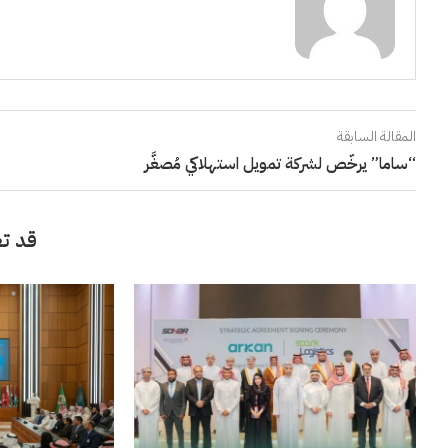
المقالة السابقة
“ساما” يرخّص لشركة تمويل استهلاكي مُصغَّر
قد تع