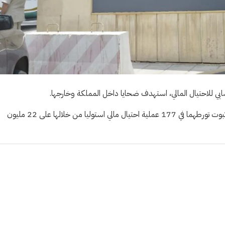
ابي للاحتيال المالي، استهدف ضحايا داخل المملكة وخارجها.
وكشفت النيابة عن صدور حكم قضائي بالسجن 15 عامًا للوافدين بعد ثبوت تورطهما في 177 عملية احتيال مالي استوليا من خلالها على 22 مليون