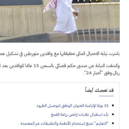
باشرت نيابة الاحتيال المالي تحقيقاتها مع وافدين متورطين في تشكيل عص
ريال.وفق “أخبار 24”.
قد تعجبك أيضاً
15 يومًا لإلزامية العنوان الوطني لتوصيل الطرود
بَدْء استقبال طلبات رُخَص زراعة القمح
“التعليم” تمنع استخدام الأنظمة والتطبيقات غير المعتمدة