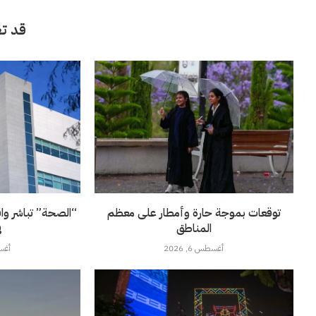
قد تع
توقعات بموجة حارة وأمطار على معظم
“الصحة” تباشر وا
المناطق
ف
أغسطس 6, 2026
أغسطس