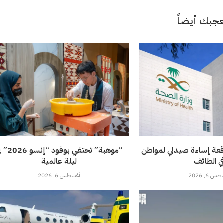
جبك أيضاً
قعة إساءة صيدلي لمواطن
“موهبة” تحتفي بوفود 
ي الطائف
ليلة عالمية
 6, 2026
أغسطس 6, 2026