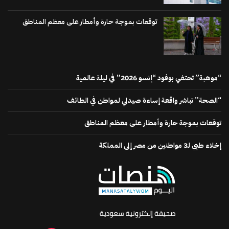
توقعات بموجة حارة وأمطار على معظم المناطق
“موهبة” تحتفي بوفود “إنسو 2026” في ليلة عالمية
“الصحة” تباشر واقعة إساءة صيدلي لمواطن في الطائف
توقعات بموجة حارة وأمطار على معظم المناطق
إخلاء طبي لـ3 مواطنين من مصر إلى المملكة