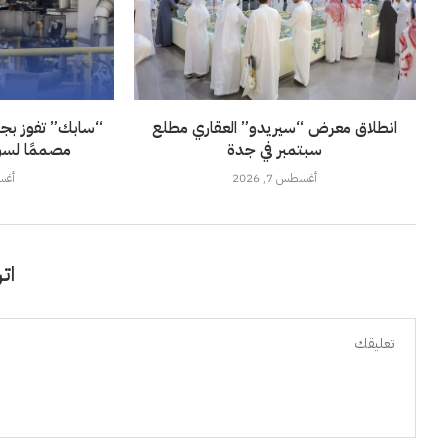
انطلاق معرض “سيريدو” العقاري مطلع
“سابك” تفوز بجائز
سبتمبر في جدة
مصممًا لسو
أغسطس 7, 2026
أغسطس
اتر