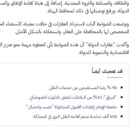
والطاقة، والصناعة والثروة المعدنية، إضافةً إلى هيئة كفاءة الإنفاق
الدولة، ورفع توصياتها في ذلك لمحافظ الهيئة.
ووضعت الضوابط آليات لاسترداد العقارات في حالات معينة، كاستغناء ال
المخصص لها بالمحافظة على العقار، واستغلاله بالشكل الأمثل.
وأكدت “عقارات الدولة” أن هذه الضوابط تأتي كخطوة مهمة نحو تعزيز الش
الاقتصادية والتنموية للدولة.
قد تعجبك أيضاً
96 % رضا المستفيدين عن خدمات النقل
“البيئي”: 51% من البلاغات تتعلق بالتلوث الضوضائي
جامعة الإمام: إعلانات القبول المتداولة “نصب واحتيال”
500 ألف شاحنة تدعم كفاءة النقل البري في المملكة