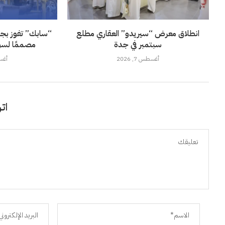
انطلاق معرض “سيريدو” العقاري مطلع
“سابك” تفوز بجائز
سبتمبر في جدة
مصممًا لسو
أغسطس 7, 2026
أغسطس
اتر