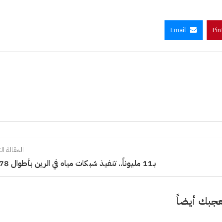
Email
Pin
المقالة الت
بـ11 مليوناً.. تنفيذ شبكات مياه في الرين بأطوال 78 كم
جبك أيضاً