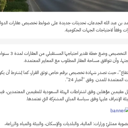
 محمد بن عبد الله الجدعان، تحديثات جديدة على ضوابط تخصيص عقارات الدول
 وفقاً لاحتياجات الجهات الحكومية.
وأوضحت الهيئة أن الضوابط بتحديثاتها الجديدة تتطلّب من الجهة طالبة التخصيص وضع خطة تقدير احتياجها المستق
اجتها، وأن تتوافق مساحة العقار المطلوب مع المعايير المعتمدة.
اع”، حيث تصدر شهادة تخصيص برقم خاص توثق القرار، كما يُشترط أن يك
المعتمدة للمدن. وفق “أخبار 24”.
قبل مقيمين مؤهلين وفق اشتراطات الهيئة السعودية للمقيمين المعتمدين، فيم
ة الإشراف عليها وفق سياسة المباني المشتركة التي تعتمدها.
ممثليّ وزارات: المالية، والبلديات والإسكان، والبيئة والمياه والزراعة،