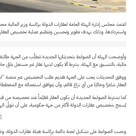
اعتمد مجلس إدارة الهيئة العامة لعقارات الدولة برئاسة وزير المالية
واستردادها، وذلك بهدف تطوير وتحسين وتنظيم عملية تخصيص العقارات
مالية، بالتنسيق مع الهيئة، بشرط ألا يكون لديها عقار غير مستغل يلبّي ح
ووفق التحديثات يجب على الجهة تقديم طلب التخصيص عبر منصة “انتف
العقار شاغرًا وخاليًا من أي نزاع قائم، وأن يتوافق استعماله مع المخططات 
كما تشترط الضوابط الجديدة أن يكون العقار مُقيَّماً عند تخصيصه من 
يُسمح بتخصيص عقارات الدولة لأكثر من جهة حكومية، على أن تتولّى الهيئ
ونصت الضوابط على تشكيل لجنة دائمة برئاسة هيئة عقارات الدولة، وعضوية 