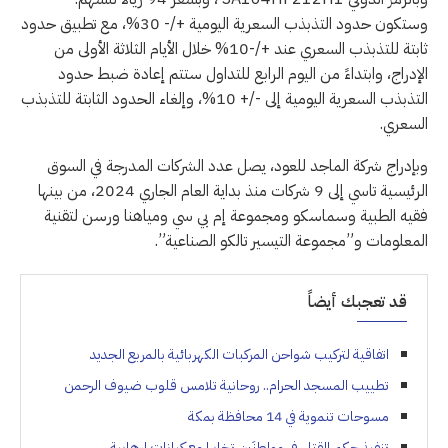
وستكون حدود التذبذب السعرية اليومية +/- 30%، مع تطبيق حدود
ثابتة للتذبذب السعري عند +/-10% خلال الأيام الثلاثة الأولى من
الإدراج، وابتداءً من اليوم الرابع للتداول ستتم إعادة ضبط حدود
التذبذب السعرية اليومية إلى -/+ 10%، وإلغاء الحدود الثابتة للتذبذب
السعري.
وبإدراج شركة الماجد للعود، يصل عدد الشركات المدرجة في السوق
الرئيسية تاسي إلى 9 شركات منذ بداية العام الجاري 2024، من بينها
فقيه الطبية وسماسكو ومجموعة إم بي سي ومياهنا ورسن لتقنية
المعلومات و”مجموعة التيسير تالكو الصناعية”.
قد تعجبك أيضاً
اتفاقية لتركيب شواحن المركبات الكهربائية بالمربع الجديد
تطييب المسجد الحرام.. روحانية تلامس قلوب ضيوف الرحمن
مسوحات تنموية في 14 محافظة بمكة
تنفيذ حكم القتل في مواطنَين تخابرا مع كيانات إرهابية