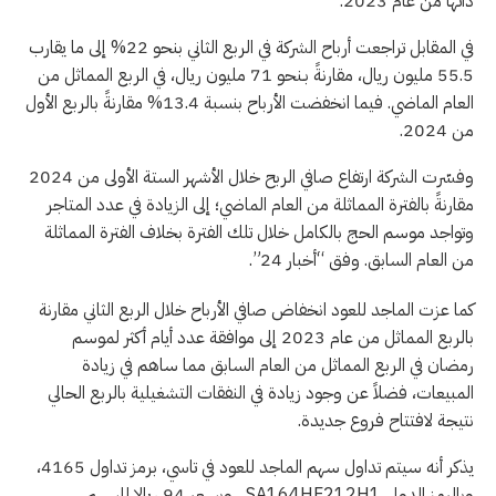
ذاتها من عام 2023.
في المقابل تراجعت أرباح الشركة في الربع الثاني بنحو 22% إلى ما يقارب
55.5 مليون ريال، مقارنةً بـنحو 71 مليون ريال، في الربع المماثل من
العام الماضي. فيما انخفضت الأرباح بنسبة 13.4% مقارنةً بالربع الأول
من 2024.
وفسّرت الشركة ارتفاع صافي الربح خلال الأشهر الستة الأولى من 2024
مقارنةً بالفترة المماثلة من العام الماضي؛ إلى الزيادة في عدد المتاجر
وتواجد موسم الحج بالكامل خلال تلك الفترة بخلاف الفترة المماثلة
من العام السابق. وفق “أخبار 24”.
كما عزت الماجد للعود انخفاض صافي الأرباح خلال الربع الثاني مقارنة
بالربع المماثل من عام 2023 إلى موافقة عدد أيام أكثر لموسم
رمضان في الربع المماثل من العام السابق مما ساهم في زيادة
المبيعات، فضلاً عن وجود زيادة في النفقات التشغيلية بالربع الحالي
نتيجة لافتتاح فروع جديدة.
يذكر أنه سيتم تداول سهم الماجد للعود في تاسي، برمز تداول 4165،
وبالرمز الدولي SA164HF212H1 ، وبسعر 94 ريالا للسهم.